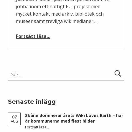
jobba inom ett häftigt EU-projekt med
mycket kontakt med arkiv, bibliotek och
museer samt trevliga wikimedianer.…
“Vill du jobba med Wikipedia, arkiv, bibliotek och museer?”
Fortsätt läsa
…
Sök efter:
Senaste inlägg
Skåne dominerar årets Wiki Loves Earth – här
07
är kommunerna med flest bilder
AUG
Fortsätt läsa
…
“Skåne dominerar årets Wiki Loves Earth – här är kommunerna med flest bilder”