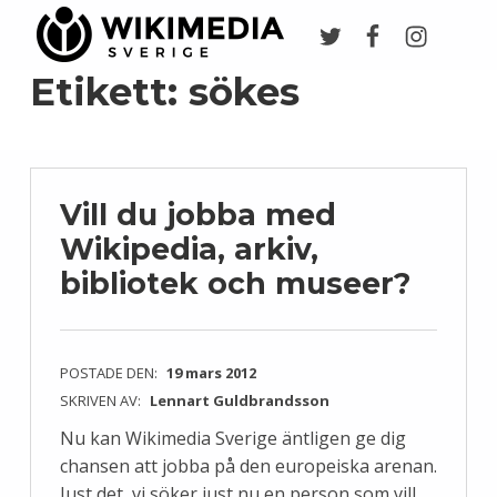
Twitter
Facebook
Instagr
Wikimedia Sverige
VI ARBETAR FÖR FRI KUNSKAP
Etikett:
sökes
Vill du jobba med
Wikipedia, arkiv,
bibliotek och museer?
POSTADE DEN:
19 mars 2012
SKRIVEN AV:
Lennart Guldbrandsson
Nu kan Wikimedia Sverige äntligen ge dig
chansen att jobba på den europeiska arenan.
Just det, vi söker just nu en person som vill