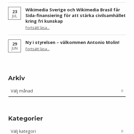
Wikimedia Sverige och Wikimedia Brasil får
23
Sida-finansiering för att stärka civilsamhället
JUL
kring fri kunskap
Fortsätt läsa
…
“Wikimedia Sverige och Wikimedia Brasil får Sida-finansiering för att stärka civilsamhället kring fri kunskap”
Ny i styrelsen – välkommen Antonio Molin!
29
“Ny i styrelsen – välkommen Antonio Molin!”
JUN
Fortsätt läsa
…
Arkiv
Arkiv
Kategorier
Kategorier