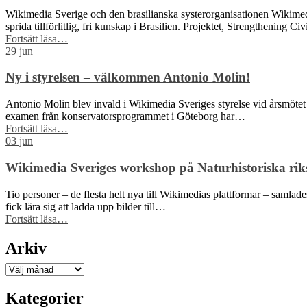
Wikimedia Sverige och den brasilianska systerorganisationen Wikimedia 
sprida tillförlitlig, fri kunskap i Brasilien. Projektet, Strengthening C
“Wikimedia
Fortsätt läsa
…
Sverige
29
jun
och
Wikimedia
Ny i styrelsen – välkommen Antonio Molin!
Brasil
får
Antonio Molin blev invald i Wikimedia Sveriges styrelse vid årsmötet 
Sida-
examen från konservatorsprogrammet i Göteborg har…
finansiering
“Ny
Fortsätt läsa
…
för
i
03
jun
att
styrelsen
stärka
–
Wikimedia Sveriges workshop på Naturhistoriska riks
civilsamhället
välkommen
kring
Antonio
Tio personer – de flesta helt nya till Wikimedias plattformar – samla
fri
Molin!”
fick lära sig att ladda upp bilder till…
kunskap”
“Wikimedia
Fortsätt läsa
…
Sveriges
workshop
Arkiv
på
Naturhistoriska
Arkiv
riksmuseet
blev
Kategorier
väldigt