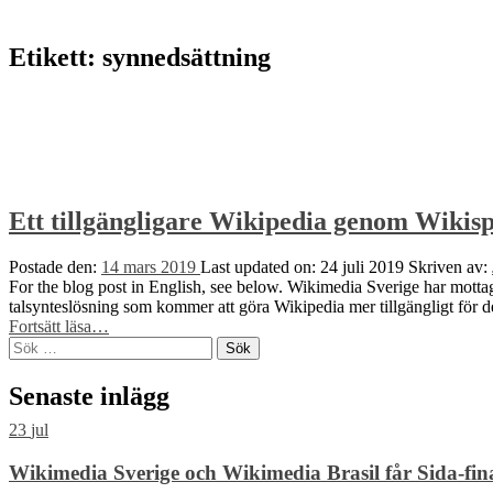
to
top
↑
Etikett:
synnedsättning
Ett tillgängligare Wikipedia genom Wikispe
Postade den:
14 mars 2019
Last updated on:
24 juli 2019
Skriven av:
For the blog post in English, see below. Wikimedia Sverige har mottagi
talsynteslösning som kommer att göra Wikipedia mer tillgängligt för
“Ett
Fortsätt läsa
…
Sök
tillgängligare
efter:
Wikipedia
genom
Senaste inlägg
Wikispeech:
arbetet
23
jul
fortsätter”
Wikimedia Sverige och Wikimedia Brasil får Sida-finan