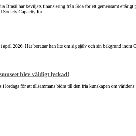
Brasil har beviljats finansiering från Sida för ett gemensamt ettårigt p
ivil Society Capacity for…
i april 2026. Här berättar han lite om sig själv och sin bakgrund inom
museet blev väldigt lyckad!
des i lördags för att tillsammans bidra till den fria kunskapen om värl