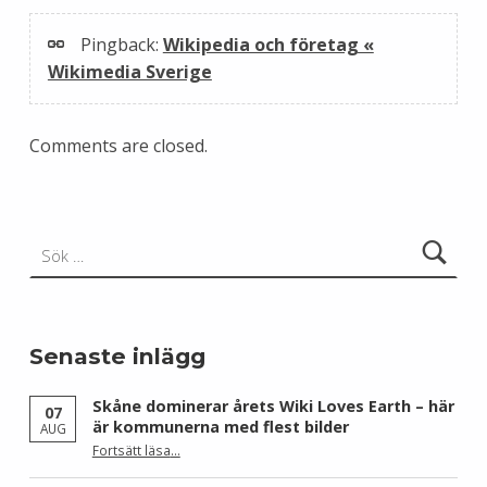
Pingback:
Wikipedia och företag «
Wikimedia Sverige
Comments are closed.
Sök efter:
Senaste inlägg
Skåne dominerar årets Wiki Loves Earth – här
07
är kommunerna med flest bilder
AUG
Fortsätt läsa
…
“Skåne dominerar årets Wiki Loves Earth – här är kommunerna med flest bilder”