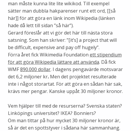
man måste kunna lite lite wikikod. Till exempel
sätter man dubbla hakparenser runt ett ord, [[så
här]] för att göra en länk inom Wikipedia (länken
hade då lett till sidan ”så här”).
Gerard föreslår att vi gör det här till nästa stora
satsning. Som han skriver: ”[it’s] a project that will
be difficult, expensive and pay off hugely”.
Förra året fick Wikimedia Foundation
ett stipendium
för att göra Wikipedia lättare att använda
. Då fick
WMF
890.000 dollar
. I dagens pengavärde motsvarar
det 6,2 miljoner kr
.
Men det projektet resulterade
inte i något storartat. För att göra en sådan här sak,
krävs mer pengar. Kanske uppåt 30 miljoner kronor.
Vem hjälper till med de resurserna? Svenska staten?
Linköpings universitet? IKEA? Bonniers?
Om man tittar på hur mycket 30 miljoner kronor är,
så är det en spottstyver i sådana här sammanhang.