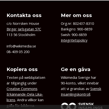
Kontakta oss
Mer om oss
c/o Norrsken House
Org.nr: 802437-8310
Birger Jarlsgatan 57C
Bankgiro: 900-6859
113 56 Stockholm
Swish: 900-6859
Integritetspolicy
info@wikimedia.se
08-409 05 200
Kopiera oss
Ge en gåva
Texten på webbplatsen
Wikimedia Sverige har
är tillgänglig under
90-konto, vilket innebär
Creative Commons
att vi granskas av
Svensk
Erkännande-Dela Lika-
Insamlingskontroll
.
licens
. Andra villkor kan
gälla för bilderna.