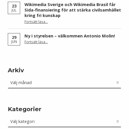
Wikimedia Sverige och Wikimedia Brasil får
23
Sida-finansiering för att stärka civilsamhället
JUL
kring fri kunskap
Fortsätt läsa
…
“Wikimedia Sverige och Wikimedia Brasil får Sida-finansiering för att stärka civilsamhället kring fri kunskap”
Ny i styrelsen – välkommen Antonio Molin!
29
“Ny i styrelsen – välkommen Antonio Molin!”
JUN
Fortsätt läsa
…
Arkiv
Arkiv
Kategorier
Kategorier