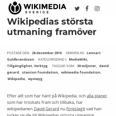
Twitter
Facebook
Instagr
Wikimedia Sverige
VI ARBETAR FÖR FRI KUNSKAP
Wikipedias största
utmaning framöver
POSTADE DEN:
28 december 2010
SKRIVEN AV:
Lennart
Guldbrandsson
KATEGORISERAD I:
MediaWiki
,
Tillgänglighet
,
Verktyg
TAGGAD SOM:
30 miljoner
david
gerard
stanton foundation
wikimedia foundation
Wikipedia
wysiwyg
Efter allt som har hänt på Wikipedia, och
alla planer
som har tröskats fram och tillbaka, har
wikipedianen
David Gerard
nu
föreslagit
vad han
tycker skulle bli Wikipedias största utmaning