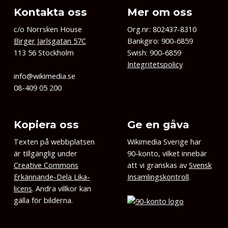
Kontakta oss
Mer om oss
c/o Norrsken House
Org.nr: 802437-8310
Birger Jarlsgatan 57C
Bankgiro: 900-6859
113 56 Stockholm
Swish: 900-6859
Integritetspolicy
info@wikimedia.se
08-409 05 200
Kopiera oss
Ge en gåva
Texten på webbplatsen
Wikimedia Sverige har
är tillgänglig under
90-konto, vilket innebär
Creative Commons
att vi granskas av
Svensk
Erkännande-Dela Lika-
Insamlingskontroll
.
licens
. Andra villkor kan
gälla för bilderna.