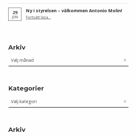
Ny i styrelsen – välkommen Antonio Molin!
29
“Ny i styrelsen – välkommen Antonio Molin!”
JUN
Fortsätt läsa
…
Arkiv
Arkiv
Kategorier
Kategorier
Arkiv