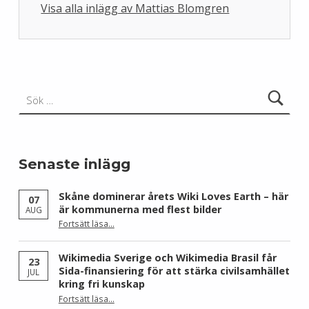
Visa alla inlägg av Mattias Blomgren
Skip back to main navigation
Sök efter:
Senaste inlägg
Skåne dominerar årets Wiki Loves Earth – här
07
är kommunerna med flest bilder
AUG
Fortsätt läsa
…
“Skåne dominerar årets Wiki Loves Earth – här är kommunerna med flest bilder”
Wikimedia Sverige och Wikimedia Brasil får
23
Sida-finansiering för att stärka civilsamhället
JUL
kring fri kunskap
Fortsätt läsa
…
“Wikimedia Sverige och Wikimedia Brasil får Sida-finansiering för att stärka civilsamhället kring fri kunskap”