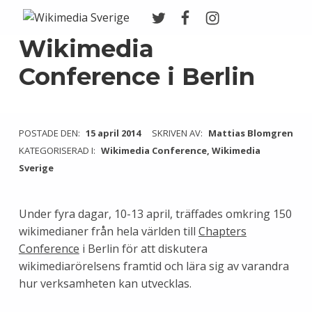
Twitter
Facebook
Instagram
Wikimedia Sverige
VI ARBETAR FÖR FRI KUNSKAP
Wikimedia
Conference i Berlin
POSTADE DEN:
15 april 2014
SKRIVEN AV:
Mattias Blomgren
KATEGORISERAD I:
Wikimedia Conference
,
Wikimedia
Sverige
Under fyra dagar, 10-13 april, träffades omkring 150
wikimedianer från hela världen till
Chapters
Conference
i Berlin för att diskutera
wikimediarörelsens framtid och lära sig av varandra
hur verksamheten kan utvecklas.