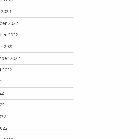
i 2023
ber 2022
ber 2022
r 2022
mber 2022
i 2022
22
22
22
022
2022