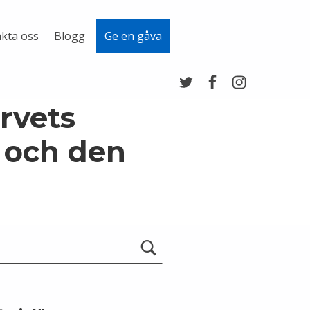
kta oss
Blogg
Ge en gåva
Twitter
Facebook
Instagram
rvets
 och den