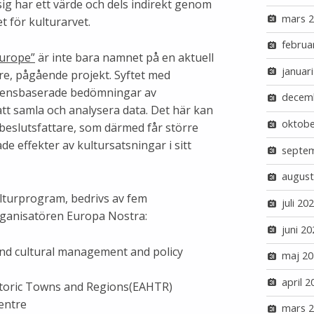
ig har ett värde och dels indirekt genom
mars 
t för kulturarvet.
februa
Europe”
är inte bara namnet på en aktuell
januar
re, pågående projekt. Syftet med
vidensbaserade bedömningar av
decem
tt samla och analysera data. Det här kan
oktobe
 beslutsfattare, som därmed får större
de effekter av kultursatsningar i sitt
septe
august
ulturprogram, bedrivs av fem
juli 20
ganisatören Europa Nostra:
juni 20
nd cultural management and policy
maj 20
april 2
storic Towns and Regions(EAHTR)
entre
mars 