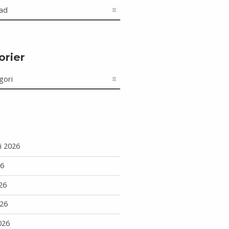
orier
r
i 2026
26
26
26
026