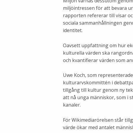
Miljön värnas dessutom genom
miljöintressen för att bevara u
rapporten refererar till visar o
sociala sammanhållningen geno
identitet.
Oavsett uppfattning om hur ek
kulturella värden ska rangordn
och kvantifierar värden som a
Uwe Koch, som representerade 
kulturarvskommittén i debattpan
tillgång till kultur genom ny te
att nå unga människor, som i s
kanaler.
För Wikimediarörelsen står till
värde ökar med antalet människ