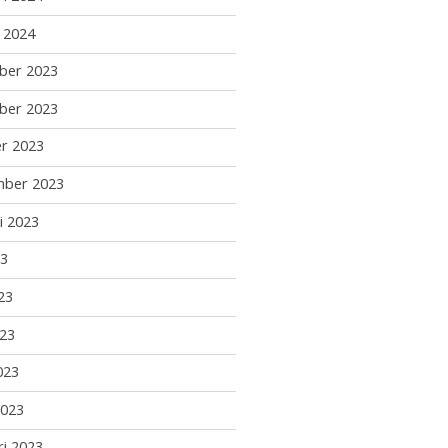
i 2024
ber 2023
ber 2023
r 2023
mber 2023
i 2023
23
23
23
023
2023
ri 2023