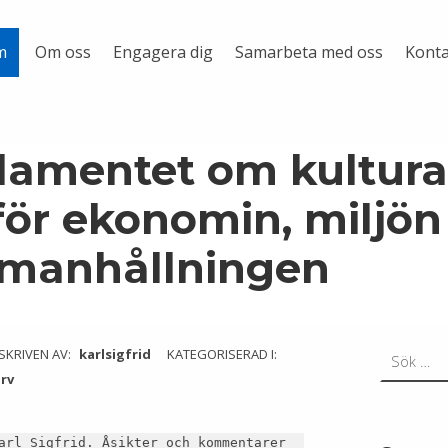
Om oss
Engagera dig
Samarbeta med oss
Konta
m
lamentet om kultura
för ekonomin, miljön
mmanhållningen
Sök efter:
SKRIVEN AV:
karlsigfrid
KATEGORISERAD I:
arv
arl Sigfrid. Åsikter och kommentarer