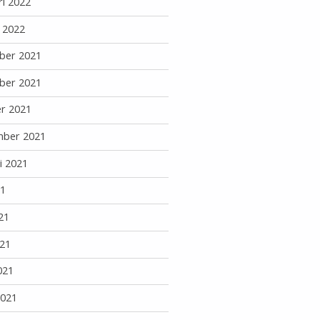
ri 2022
i 2022
ber 2021
ber 2021
r 2021
mber 2021
i 2021
21
21
21
021
2021