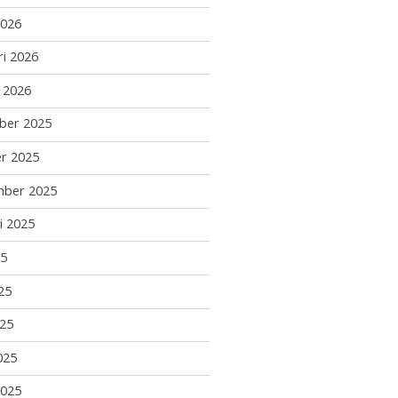
2026
ri 2026
i 2026
ber 2025
r 2025
mber 2025
i 2025
25
25
25
025
2025