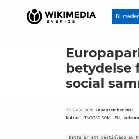
Wikimedia Sverige
Bli medle
VI ARBETAR FÖR FRI KUNSKAP
Skip to main navigation
Skip to main content
Skip to footer
Europapar
betydelse 
social sa
POSTADE DEN:
18 september 2015
Kultur
TAGGAD SOM:
EU
kultur
Detta är ett gästinlägg av K