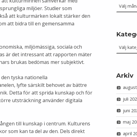
 att kulturminnen samverkar med
rsprungliga miljöer. Studier som
ckså att kulturmärken lokalt stärker den
m att bidra till en gemensamma
Kateg
Kategorie
onomiska, miljömässiga, sociala och
as är det intressant att rapporten mäter
nnars brukas bedömas mer subjektivt.
Arkiv
den tyska nationella
elen, lyfte särskilt behovet av bättre
august
knik. Detta för att sprida kunskap och för
juli 20
törre utsträckning använder digitala
juni 20
maj 20
gången till kunskap i centrum. Kulturens
or som kan ta del av den. Dels direkt
april 2