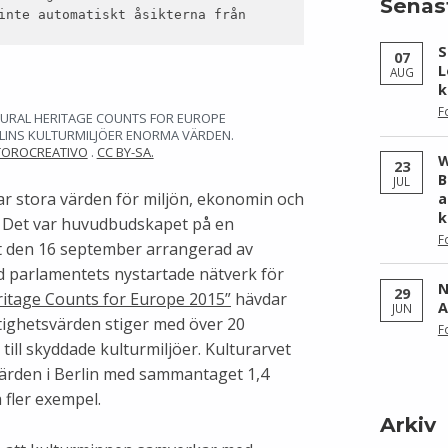
Senas
inte automatiskt åsikterna från
S
07
L
AUG
k
F
TURAL HERITAGE COUNTS FOR EUROPE
LINS KULTURMILJÖER ENORMA VÄRDEN.
TOROCREATIVO
.
CC BY-SA.
W
23
B
JUL
r stora värden för miljön, ekonomin och
a
k
 Det var huvudbudskapet på en
F
t den 16 september arrangerad av
 parlamentets nystartade nätverk för
N
29
ritage Counts for Europe 2015”
hävdar
A
JUN
stighetsvärden stiger med över 20
F
till skyddade kulturmiljöer. Kulturarvet
värden i Berlin med sammantaget 1,4
 fler exempel.
Arkiv
Arkiv