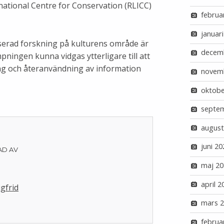
ational Centre for Conservation (RLICC)
februa
januar
serad forskning på kulturens område är
decem
pningen kunna vidgas ytterligare till att
ing och återanvändning av information
novem
oktobe
septe
august
juni 20
AD AV
maj 20
april 2
igfrid
mars 
februa