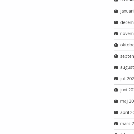
januar
decem
novem
oktobe
septe
august
juli 20
juni 20
maj 20
april 2
mars 