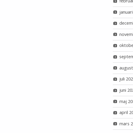
februa
januar
decem
novem
oktobe
septe
august
juli 20
juni 20
maj 20
april 2
mars 