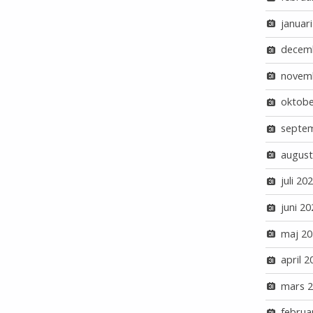
januar
decem
novem
oktobe
septe
august
juli 20
juni 20
maj 20
april 2
mars 
februa