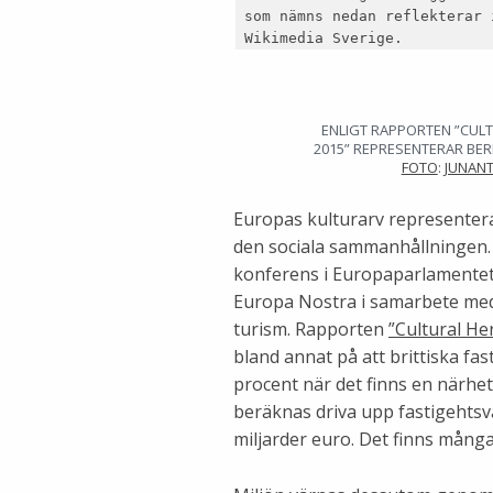
som nämns nedan reflekterar 
Wikimedia Sverige.
ENLIGT RAPPORTEN ”CUL
2015” REPRESENTERAR BER
FOTO
:
JUNAN
Europas kulturarv representera
den sociala sammanhållningen.
konferens i Europaparlamente
Europa Nostra i samarbete med
turism. Rapporten
”Cultural He
bland annat på att brittiska fa
procent när det finns en närhet 
beräknas driva upp fastigehts
miljarder euro. Det finns många