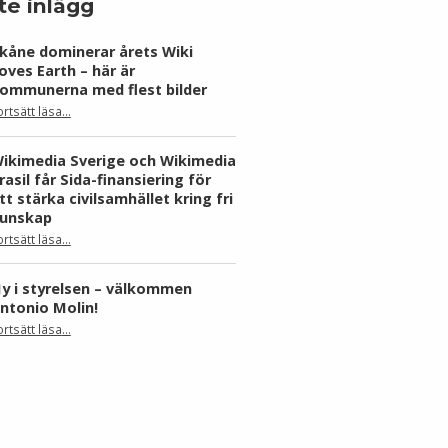
te inlägg
kåne dominerar årets Wiki
oves Earth – här är
ommunerna med flest bilder
ortsätt läsa
…
“Skåne dominerar årets Wiki Loves Earth – här är kommunerna med flest bilder”
ikimedia Sverige och Wikimedia
rasil får Sida-finansiering för
tt stärka civilsamhället kring fri
unskap
ortsätt läsa
…
“Wikimedia Sverige och Wikimedia Brasil får Sida-finansiering för att stärka civilsamhället kring fri kunskap”
y i styrelsen – välkommen
ntonio Molin!
“Ny i styrelsen – välkommen Antonio Molin!”
ortsätt läsa
…