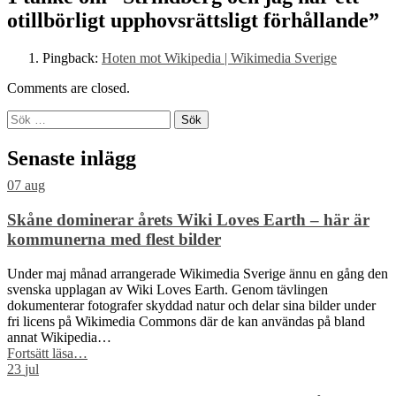
to
otillbörligt upphovsrättsligt förhållande
”
main
navigation
Pingback:
Hoten mot Wikipedia | Wikimedia Sverige
Comments are closed.
Sök
efter:
Senaste inlägg
07
aug
Skåne dominerar årets Wiki Loves Earth – här är
kommunerna med flest bilder
Under maj månad arrangerade Wikimedia Sverige ännu en gång den
svenska upplagan av Wiki Loves Earth. Genom tävlingen
dokumenterar fotografer skyddad natur och delar sina bilder under
fri licens på Wikimedia Commons där de kan användas på bland
annat Wikipedia…
“Skåne
Fortsätt läsa
…
dominerar
23
jul
årets