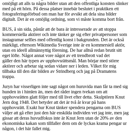
omöjligt att alls ta några bilder utan att den offentliga konsten slinker
med på ett hörn. På dessa platser innebär beslutet i praktiken ett
fotograferingsförbud om man har för avsikt att dela sina bilder
digitalt. Det är en omöjlig ordning, som vi måste komma bort från.
BUS, å sin sida, påstår att de bara är intresserade av att stoppa
kommersiella aktörer och inte tänker ge sig efter privatpersoner som
instagramar selfies med offentlig konst i bakgrunden. Det är också
märkligt, eftersom Wikimedia Sverige inte är en kommersiell aktör,
utan en ideell allmännyttig förening. De har alltså redan brutit sitt
eget löfte. Något annat vore något av ett trendbrott vad det
gäller den här typen av upphovsrättsmål. Man börjar med större
aktörer och arbetar sig sedan vidare ner i leden. Vilket för mig
tillbaka till den där bilden av Strindberg och jag på Dramatens
trappa.
Juryn har visserligen inte sagt något om huruvida man får ta med sig
hunden in i himlen än, men det råder ingen tvekan om att
upphovsrätten glatt följer med till livet efter detta. Skulptören Knut
Jern dog 1948. Det betyder att det är två år kvar på hans
upphovsrätt. Exakt hur Knut tänker spendera pengarna om BUS
väljer att gå efter just den här enskilda individen vet jag inte, men jag
gissar att deras huvudfokus inte är Knut Jern utan de 20% av den
ekonomiska kakan som tillfaller dem om de lyckas krama pengar ur
någon, i det här fallet mig.