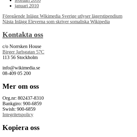
februari 2010
januari 2010
Inläggsnavigering
Föregående Inlägg
Wikimedia Sverige utlyser lägerstipendium
Nästa Inlägg
Eleverna som skriver somaliska Wikipedia
Kontakta oss
c/o Norrsken House
Birger Jarlsgatan 57C
113 56 Stockholm
info@wikimedia.se
08-409 05 200
Mer om oss
Org.nr: 802437-8310
Bankgiro: 900-6859
Swish: 900-6859
Integritetspolicy
Kopiera oss