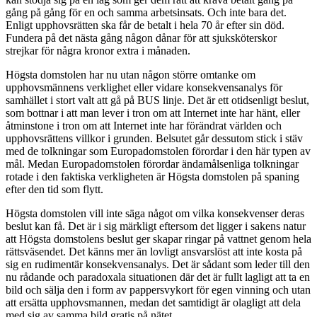
gång på gång för en och samma arbetsinsats. Och inte bara det.
Enligt upphovsrätten ska får de betalt i hela 70 år efter sin död.
Fundera på det nästa gång någon dånar för att sjuksköterskor
strejkar för några kronor extra i månaden.
Högsta domstolen har nu utan någon större omtanke om
upphovsmännens verklighet eller vidare konsekvensanalys för
samhället i stort valt att gå på BUS linje. Det är ett otidsenligt beslut,
som bottnar i att man lever i tron om att Internet inte har hänt, eller
åtminstone i tron om att Internet inte har förändrat världen och
upphovsrättens villkor i grunden. Belsutet går dessutom stick i stäv
med de tolkningar som Europadomstolen förordar i den här typen av
mål. Medan Europadomstolen förordar ändamålsenliga tolkningar
rotade i den faktiska verkligheten är Högsta domstolen på spaning
efter den tid som flytt.
Högsta domstolen vill inte säga något om vilka konsekvenser deras
beslut kan få. Det är i sig märkligt eftersom det ligger i sakens natur
att Högsta domstolens beslut ger skapar ringar på vattnet genom hela
rättsväsendet. Det känns mer än lovligt ansvarslöst att inte kosta på
sig en rudimentär konsekvensanalys. Det är sådant som leder till den
nu rådande och paradoxala situationen där det är fullt lagligt att ta en
bild och sälja den i form av pappersvykort för egen vinning och utan
att ersätta upphovsmannen, medan det samtidigt är olagligt att dela
med sig av samma bild gratis på nätet.