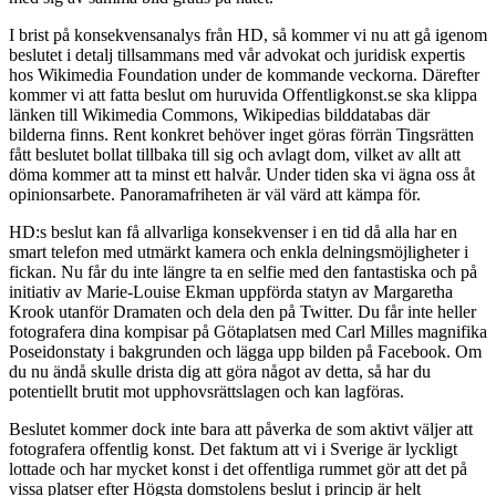
I brist på konsekvensanalys från HD, så kommer vi nu att gå igenom
beslutet i detalj tillsammans med vår advokat och juridisk expertis
hos Wikimedia Foundation under de kommande veckorna. Därefter
kommer vi att fatta beslut om huruvida Offentligkonst.se ska klippa
länken till Wikimedia Commons, Wikipedias bilddatabas där
bilderna finns. Rent konkret behöver inget göras förrän Tingsrätten
fått beslutet bollat tillbaka till sig och avlagt dom, vilket av allt att
döma kommer att ta minst ett halvår. Under tiden ska vi ägna oss åt
opinionsarbete. Panoramafriheten är väl värd att kämpa för.
HD:s beslut kan få allvarliga konsekvenser i en tid då alla har en
smart telefon med utmärkt kamera och enkla delningsmöjligheter i
fickan. Nu får du inte längre ta en selfie med den fantastiska och på
initiativ av Marie-Louise Ekman uppförda statyn av Margaretha
Krook utanför Dramaten och dela den på Twitter. Du får inte heller
fotografera dina kompisar på Götaplatsen med Carl Milles magnifika
Poseidonstaty i bakgrunden och lägga upp bilden på Facebook. Om
du nu ändå skulle drista dig att göra något av detta, så har du
potentiellt brutit mot upphovsrättslagen och kan lagföras.
Beslutet kommer dock inte bara att påverka de som aktivt väljer att
fotografera offentlig konst. Det faktum att vi i Sverige är lyckligt
lottade och har mycket konst i det offentliga rummet gör att det på
vissa platser efter Högsta domstolens beslut i princip är helt