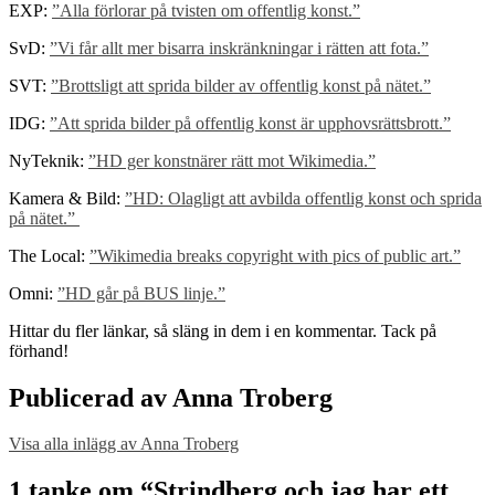
EXP:
”Alla förlorar på tvisten om offentlig konst.”
SvD:
”Vi får allt mer bisarra inskränkningar i rätten att fota.”
SVT:
”Brottsligt att sprida bilder av offentlig konst på nätet.”
IDG:
”Att sprida bilder på offentlig konst är upphovsrättsbrott.”
NyTeknik:
”HD ger konstnärer rätt mot Wikimedia.”
Kamera & Bild:
”HD: Olagligt att avbilda offentlig konst och sprida
på nätet.”
The Local:
”Wikimedia breaks copyright with pics of public art.”
Omni:
”HD går på BUS linje.”
Hittar du fler länkar, så släng in dem i en kommentar. Tack på
förhand!
Publicerad av
Anna Troberg
Visa alla inlägg av Anna Troberg
Skip
back
1 tanke om “
Strindberg och jag har ett