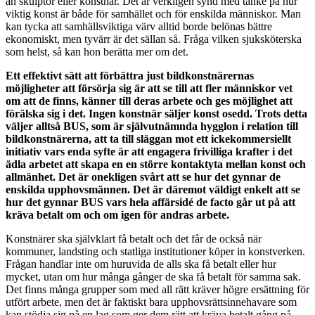
än skulptör eller konstnär. Det är verkligen synd med tanke på hur
viktig konst är både för samhället och för enskilda människor. Man
kan tycka att samhällsviktiga värv alltid borde belönas bättre
ekonomiskt, men tyvärr är det sällan så. Fråga vilken sjuksköterska
som helst, så kan hon berätta mer om det.
Ett effektivt sätt att förbättra just bildkonstnärernas
möjligheter att försörja sig är att se till att fler människor vet
om att de finns, känner till deras arbete och ges möjlighet att
förälska sig i det. Ingen konstnär säljer konst osedd. Trots detta
väljer alltså BUS, som är självutnämnda hygglon i relation till
bildkonstnärerna, att ta till släggan mot ett ickekommersiellt
initiativ vars enda syfte är att engagera frivilliga krafter i det
ädla arbetet att skapa en en större kontaktyta mellan konst och
allmänhet. Det är onekligen svårt att se hur det gynnar de
enskilda upphovsmännen. Det är däremot väldigt enkelt att se
hur det gynnar BUS vars hela affärsidé de facto går ut på att
kräva betalt om och om igen för andras arbete.
Konstnärer ska självklart få betalt och det får de också när
kommuner, landsting och statliga institutioner köper in konstverken.
Frågan handlar inte om huruvida de alls ska få betalt eller hur
mycket, utan om hur många gånger de ska få betalt för samma sak.
Det finns många grupper som med all rätt kräver högre ersättning för
utfört arbete, men det är faktiskt bara upphovsrättsinnehavare som
kan stödja sig på en lag som ger dem rätt att kräva betalt gång på