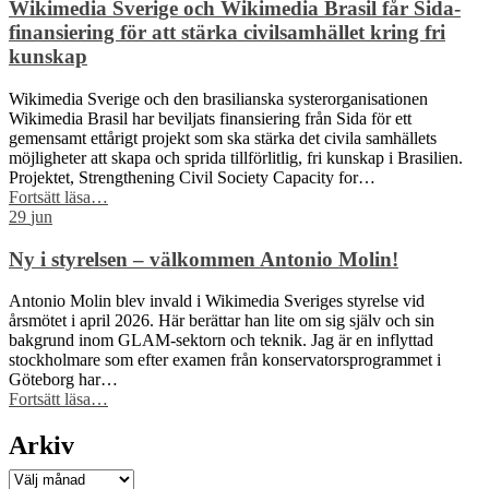
Wiki
Wikimedia Sverige och Wikimedia Brasil får Sida-
Loves
finansiering för att stärka civilsamhället kring fri
Earth
kunskap
–
här
Wikimedia Sverige och den brasilianska systerorganisationen
är
Wikimedia Brasil har beviljats finansiering från Sida för ett
kommunerna
gemensamt ettårigt projekt som ska stärka det civila samhällets
med
möjligheter att skapa och sprida tillförlitlig, fri kunskap i Brasilien.
flest
Projektet, Strengthening Civil Society Capacity for…
bilder”
“Wikimedia
Fortsätt läsa
…
Sverige
29
jun
och
Wikimedia
Ny i styrelsen – välkommen Antonio Molin!
Brasil
får
Antonio Molin blev invald i Wikimedia Sveriges styrelse vid
Sida-
årsmötet i april 2026. Här berättar han lite om sig själv och sin
finansiering
bakgrund inom GLAM-sektorn och teknik. Jag är en inflyttad
för
stockholmare som efter examen från konservatorsprogrammet i
att
Göteborg har…
stärka
“Ny
Fortsätt läsa
…
civilsamhället
i
kring
styrelsen
Arkiv
fri
–
kunskap”
välkommen
Arkiv