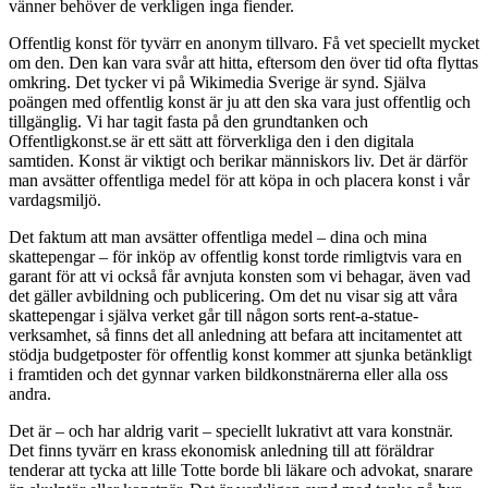
vänner behöver de verkligen inga fiender.
Offentlig konst för tyvärr en anonym tillvaro. Få vet speciellt mycket
om den. Den kan vara svår att hitta, eftersom den över tid ofta flyttas
omkring. Det tycker vi på Wikimedia Sverige är synd. Själva
poängen med offentlig konst är ju att den ska vara just offentlig och
tillgänglig. Vi har tagit fasta på den grundtanken och
Offentligkonst.se är ett sätt att förverkliga den i den digitala
samtiden. Konst är viktigt och berikar människors liv. Det är därför
man avsätter offentliga medel för att köpa in och placera konst i vår
vardagsmiljö.
Det faktum att man avsätter offentliga medel – dina och mina
skattepengar – för inköp av offentlig konst torde rimligtvis vara en
garant för att vi också får avnjuta konsten som vi behagar, även vad
det gäller avbildning och publicering. Om det nu visar sig att våra
skattepengar i själva verket går till någon sorts rent-a-statue-
verksamhet, så finns det all anledning att befara att incitamentet att
stödja budgetposter för offentlig konst kommer att sjunka betänkligt
i framtiden och det gynnar varken bildkonstnärerna eller alla oss
andra.
Det är – och har aldrig varit – speciellt lukrativt att vara konstnär.
Det finns tyvärr en krass ekonomisk anledning till att föräldrar
tenderar att tycka att lille Totte borde bli läkare och advokat, snarare