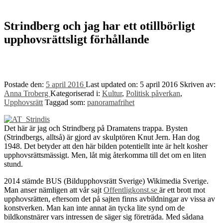
to
top
↑
Strindberg och jag har ett otillbörligt
upphovsrättsligt förhållande
Postade den:
5 april 2016
Last updated on:
5 april 2016
Skriven av:
Anna Troberg
Kategoriserad i:
Kultur
,
Politisk påverkan
,
Upphovsrätt
Taggad som:
panoramafrihet
Det här är jag och Strindberg på Dramatens trappa. Bysten
(Strindbergs, alltså) är gjord av skulptören Knut Jern. Han dog
1948. Det betyder att den här bilden potentiellt inte är helt kosher
upphovsrättsmässigt. Men, låt mig återkomma till det om en liten
stund.
2014 stämde BUS (Bildupphovsrätt Sverige) Wikimedia Sverige.
Man anser nämligen att vår sajt
Offentligkonst.se
är ett brott mot
upphovsrätten, eftersom det på sajten finns avbildningar av vissa av
konstverken. Man kan inte annat än tycka lite synd om de
bildkonstnärer vars intressen de säger sig företräda. Med sådana