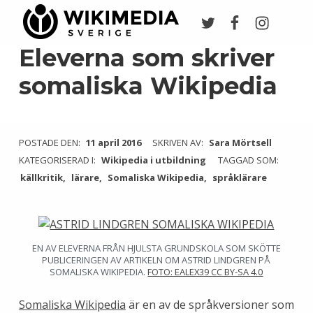
Twitter
Facebook
Instagr
Wikimedia Sverige
VI ARBETAR FÖR FRI KUNSKAP
Eleverna som skriver
somaliska Wikipedia
POSTADE DEN:
11 april 2016
SKRIVEN AV:
Sara Mörtsell
KATEGORISERAD I:
Wikipedia i utbildning
TAGGAD SOM:
källkritik
lärare
Somaliska Wikipedia
språklärare
EN AV ELEVERNA FRÅN HJULSTA GRUNDSKOLA SOM SKÖTTE
PUBLICERINGEN AV ARTIKELN OM ASTRID LINDGREN PÅ
SOMALISKA WIKIPEDIA.
FOTO: EALEX39 CC BY-SA 4.0
Somaliska Wikipedia
är en av de språkversioner som