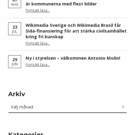
är kommunerna med flest bilder
AUG
Fortsätt läsa
…
“Skåne dominerar årets Wiki Loves Earth – här är kommunerna med flest bilder”
Wikimedia Sverige och Wikimedia Brasil får
23
Sida-finansiering för att stärka civilsamhället
JUL
kring fri kunskap
Fortsätt läsa
…
“Wikimedia Sverige och Wikimedia Brasil får Sida-finansiering för att stärka civilsamhället kring fri kunskap”
Ny i styrelsen – välkommen Antonio Molin!
29
“Ny i styrelsen – välkommen Antonio Molin!”
JUN
Fortsätt läsa
…
Arkiv
Arkiv
Kategorier