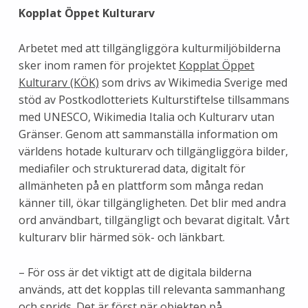
Kopplat Öppet Kulturarv
Arbetet med att tillgängliggöra kulturmiljöbilderna
sker inom ramen för projektet
Kopplat Öppet
Kulturarv (KÖK)
som drivs av Wikimedia Sverige med
stöd av Postkodlotteriets Kulturstiftelse tillsammans
med UNESCO, Wikimedia Italia och Kulturarv utan
Gränser. Genom att sammanställa information om
världens hotade kulturarv och tillgängliggöra bilder,
mediafiler och strukturerad data, digitalt för
allmänheten på en plattform som många redan
känner till, ökar tillgängligheten. Det blir med andra
ord användbart, tillgängligt och bevarat digitalt. Vårt
kulturarv blir härmed sök- och länkbart.
– För oss är det viktigt att de digitala bilderna
används, att det kopplas till relevanta sammanhang
och sprids. Det är först när objekten på