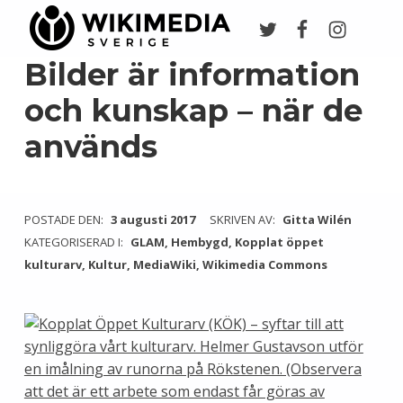
Twitter
Facebook
Instagr
Wikimedia Sverige
VI ARBETAR FÖR FRI KUNSKAP
Bilder är information
och kunskap – när de
används
POSTADE DEN:
3 augusti 2017
SKRIVEN AV:
Gitta Wilén
KATEGORISERAD I:
GLAM
,
Hembygd
,
Kopplat öppet
kulturarv
,
Kultur
,
MediaWiki
,
Wikimedia Commons