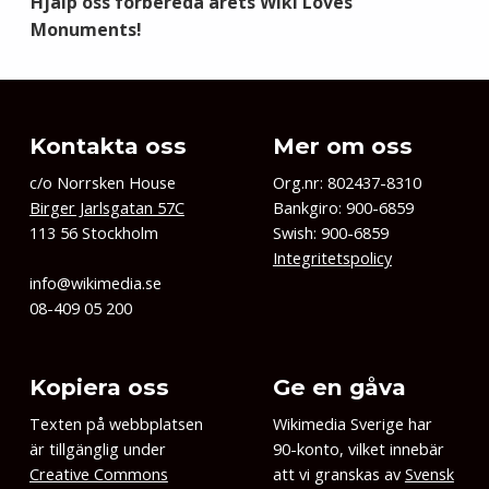
Hjälp oss förbereda årets Wiki Loves
Monuments!
Kontakta oss
Mer om oss
c/o Norrsken House
Org.nr: 802437-8310
Birger Jarlsgatan 57C
Bankgiro: 900-6859
113 56 Stockholm
Swish: 900-6859
Integritetspolicy
info@wikimedia.se
08-409 05 200
Kopiera oss
Ge en gåva
Texten på webbplatsen
Wikimedia Sverige har
är tillgänglig under
90-konto, vilket innebär
Creative Commons
att vi granskas av
Svensk