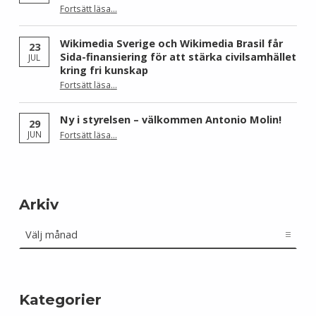
Fortsätt läsa
…
“Skåne dominerar årets Wiki Loves Earth – här är kommunerna med flest bilder”
Wikimedia Sverige och Wikimedia Brasil får
23
Sida-finansiering för att stärka civilsamhället
JUL
kring fri kunskap
Fortsätt läsa
…
“Wikimedia Sverige och Wikimedia Brasil får Sida-finansiering för att stärka civilsamhället kring fri kunskap”
Ny i styrelsen – välkommen Antonio Molin!
29
“Ny i styrelsen – välkommen Antonio Molin!”
JUN
Fortsätt läsa
…
Arkiv
Arkiv
Kategorier
Kategorier