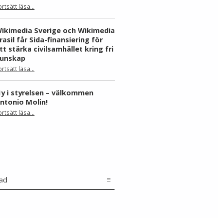
ortsätt läsa
…
“Skåne dominerar årets Wiki Loves Earth – här är kommunerna med flest bilder”
ikimedia Sverige och Wikimedia
rasil får Sida-finansiering för
tt stärka civilsamhället kring fri
unskap
ortsätt läsa
…
“Wikimedia Sverige och Wikimedia Brasil får Sida-finansiering för att stärka civilsamhället kring fri kunskap”
y i styrelsen – välkommen
ntonio Molin!
“Ny i styrelsen – välkommen Antonio Molin!”
ortsätt läsa
…