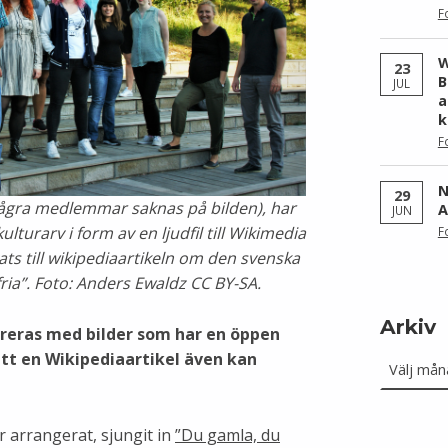
F
W
23
B
JUL
a
k
F
N
29
gra medlemmar saknas på bilden), har
A
JUN
turarv i form av en ljudfil till Wikimedia
F
s till wikipediaartikeln om den svenska
ria”. Foto: Anders Ewaldz CC BY-SA.
Arkiv
streras med bilder som har en öppen
Arkiv
 att en Wikipediaartikel även kan
arrangerat, sjungit in
”Du gamla, du