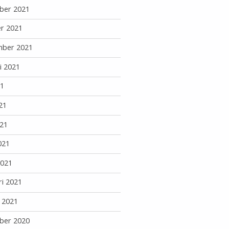
ber 2021
r 2021
mber 2021
i 2021
21
21
21
021
2021
ri 2021
i 2021
ber 2020