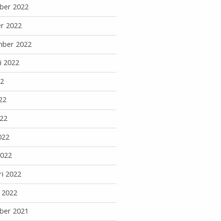
ber 2022
r 2022
mber 2022
i 2022
22
22
22
022
2022
ri 2022
i 2022
ber 2021