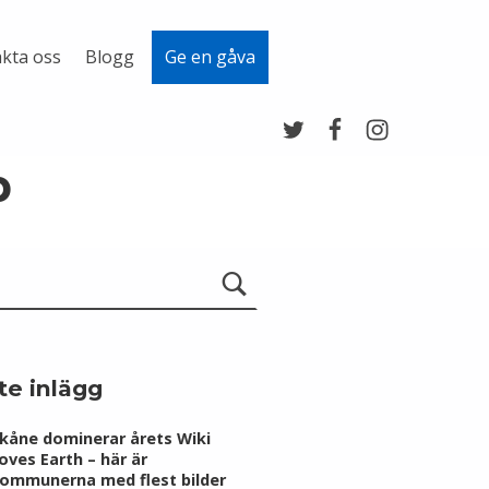
kta oss
Blogg
Ge en gåva
Twitter
Facebook
Instagram
p
te inlägg
kåne dominerar årets Wiki
oves Earth – här är
ommunerna med flest bilder