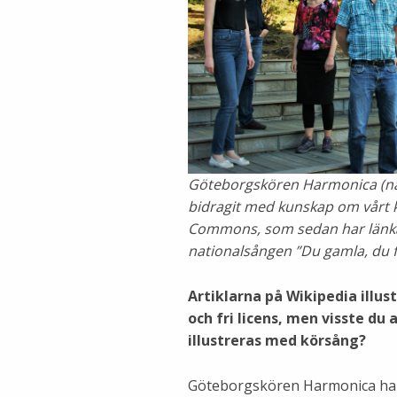
Göteborgskören Harmonica (nå
bidragit med kunskap om vårt kul
Commons, som sedan har länkat
nationalsången ”Du gamla, du f
Artiklarna på Wikipedia illu
och fri licens, men visste du
illustreras med körsång?
Göteborgskören Harmonica har 