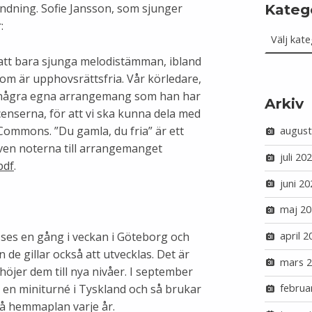
Kateg
ändning. Sofie Jansson, som sjunger
Kategorie
:
 att bara sjunga melodistämman, ibland
m är upphovsrättsfria. Vår körledare,
t några egna arrangemang som han har
Arkiv
icenserna, för att vi ska kunna dela med
ommons. ”Du gamla, du fria” är ett
august
ven noterna till arrangemanget
juli 20
pdf
.
juni 20
maj 20
ses en gång i veckan i Göteborg och
april 2
n de gillar också att utvecklas. Det är
mars 
öjer dem till nya nivåer. I september
på en miniturné i Tyskland och så brukar
februa
på hemmaplan varje år.