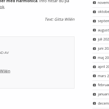
oner med Harmonica
. Info hittar du på
novem
ok
.
oktobe
Text: Gitta Wilén
septe
august
juli 20
juni 20
AD AV
maj 20
april 2
 Wilén
mars 
februa
januar
decem