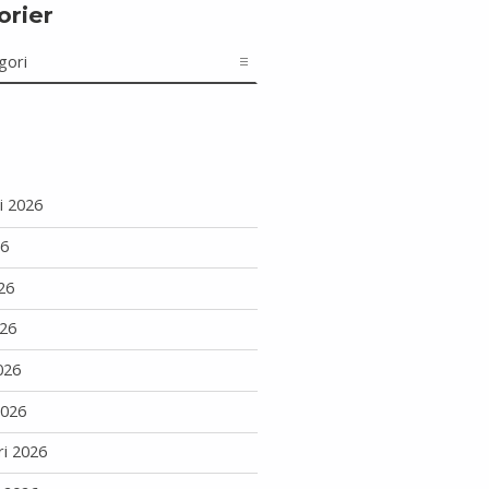
orier
r
i 2026
26
26
26
026
2026
ri 2026