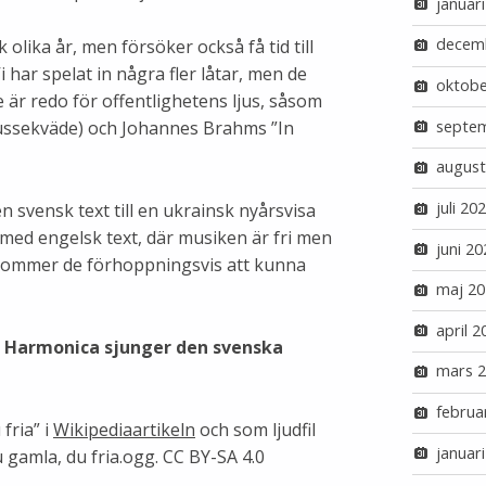
januar
decem
 olika år, men försöker också få tid till
 Vi har spelat in några fler låtar, men de
oktobe
 är redo för offentlighetens ljus, såsom
septe
lussekväde) och Johannes Brahms ”In
august
juli 20
en svensk text till en ukrainsk nyårsvisa
ed engelsk text, där musiken är fri men
juni 20
 kommer de förhoppningsvis att kunna
maj 20
april 2
n Harmonica sjunger den svenska
mars 
februa
fria” i
Wikipediaartikeln
och som ljudfil
januar
u gamla, du fria.ogg. CC BY-SA 4.0