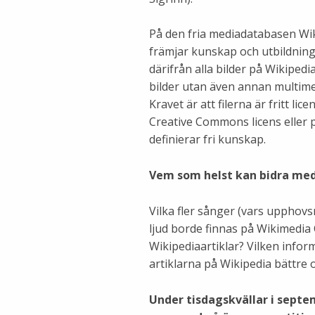
På den fria mediadatabasen Wi
främjar kunskap och utbildning
därifrån alla bilder på Wikipedi
bilder utan även annan multimedi
Kravet är att filerna är fritt li
Creative Commons licens eller 
definierar fri kunskap.
Vem som helst kan bidra med
Vilka fler sånger (vars upphovs
ljud borde finnas på Wikimedia
Wikipediaartiklar? Vilken info
artiklarna på Wikipedia bättre 
Under tisdagskvällar i sept