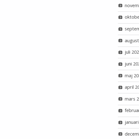
novem
oktobe
septe
august
juli 20
juni 20
maj 20
april 2
mars 
februa
januar
decem