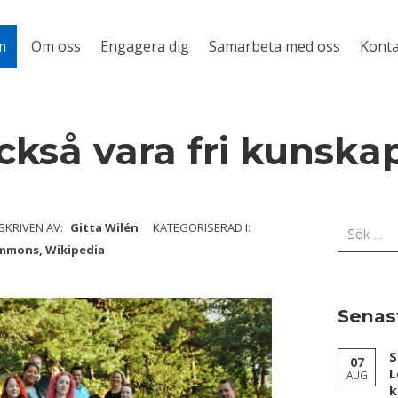
Om oss
Engagera dig
Samarbeta med oss
Konta
m
ckså vara fri kunska
Sök efter:
SKRIVEN AV:
Gitta Wilén
KATEGORISERAD I:
ommons
,
Wikipedia
Senas
S
07
L
AUG
k