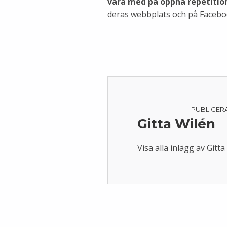
vara med på öppna repetiti
deras webbplats
och på
Facebo
PUBLICER
Gitta Wilén
Visa alla inlägg av Gitta
Skip back to main navigation