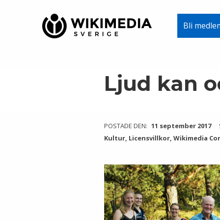
Wikimedia Sverige
Bli medle
VI ARBETAR FÖR FRI KUNSKAP
Skip to main navigation
Skip to main content
Skip to footer
Ljud kan o
POSTADE DEN:
11 september 2017
Kultur
,
Licensvillkor
,
Wikimedia C