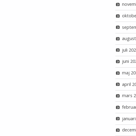
novem
oktobe
septe
august
juli 20
juni 20
maj 20
april 2
mars 
februa
januar
decem