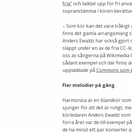
fria”
och laddat upp för fri anv
sopranstämma i kören berättar
– Som kör kan det vara tråkigt
finns det gamla arrangemang so
Anders Ewaldz har också gjor
släppt under en av de fria CC-l
oss av sångerna på Wikimedia C
sådant exempel och där finns ä
uppladdade på
Commons som 
Fler melodier på gång
Harmonica är en blandkör som 
sjunger för att det är roligt, me
körledaren Anders Ewaldz som h
förra året var de till exempel 
de ha minst ett par konserter 