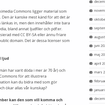
decem
novem
kimedia Commons ligger material som
. Den är kanske mest känd för att det är
oktobe
a länkas in, men den innehåller inte bara
septe
a, bland annat ljudfiler och pdf:er.
censierad med CC BY-SA eller ännu friare
august
public domain. Det är dessa licenser som
juni 20
maj 20
 ljud
april 2
män har varit döda i mer är 70 år) och
mars 
 Commons för att illustrera
februa
rmation kan du bidra med som gör
och ökar allas vår kunskap?
januar
decem
ember kan den som vill komma och