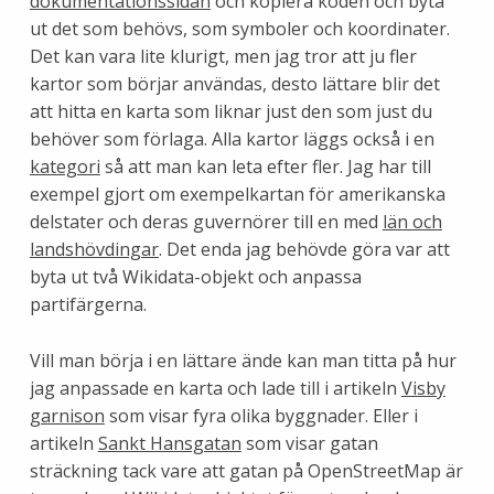
dokumentationssidan
och kopiera koden och byta
ut det som behövs, som symboler och koordinater.
Det kan vara lite klurigt, men jag tror att ju fler
kartor som börjar användas, desto lättare blir det
att hitta en karta som liknar just den som just du
behöver som förlaga. Alla kartor läggs också i en
kategori
så att man kan leta efter fler. Jag har till
exempel gjort om exempelkartan för amerikanska
delstater och deras guvernörer till en med
län och
landshövdingar
. Det enda jag behövde göra var att
byta ut två Wikidata-objekt och anpassa
partifärgerna.
Vill man börja i en lättare ände kan man titta på hur
jag anpassade en karta och lade till i artikeln
Visby
garnison
som visar fyra olika byggnader. Eller i
artikeln
Sankt Hansgatan
som visar gatan
sträckning tack vare att gatan på OpenStreetMap är