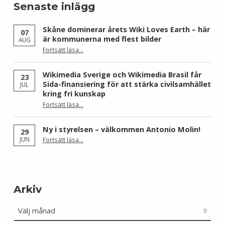
Senaste inlägg
Skåne dominerar årets Wiki Loves Earth – här
07
är kommunerna med flest bilder
AUG
Fortsätt läsa
…
“Skåne dominerar årets Wiki Loves Earth – här är kommunerna med flest bilder”
Wikimedia Sverige och Wikimedia Brasil får
23
Sida-finansiering för att stärka civilsamhället
JUL
kring fri kunskap
Fortsätt läsa
…
“Wikimedia Sverige och Wikimedia Brasil får Sida-finansiering för att stärka civilsamhället kring fri kunskap”
Ny i styrelsen – välkommen Antonio Molin!
29
“Ny i styrelsen – välkommen Antonio Molin!”
JUN
Fortsätt läsa
…
Arkiv
Arkiv