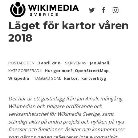
Twitter
Facebook
Instagr
Wikimedia Sverige
VI ARBETAR FÖR FRI KUNSKAP
Läget för kartor våren
2018
POSTADE DEN:
3 april 2018
SKRIVEN AV:
Jan Ainali
KATEGORISERAD I:
Hur gör man?
,
OpenStreetMap
,
Wikipedia
TAGGAD SOM:
kartor
kartverktyg
Det här är ett gästinlägg från
Jan Ainali
, mångårig
Wikimedian och tidigare ordförande och
verksamhetschef för Wikimedia Sverige, samt
ständigt aktiv på andra projekt och nyfiken på nya
finesser och funktioner. Åsikter och kommentarer
som nämns nedan reflekterar inte automatiskt