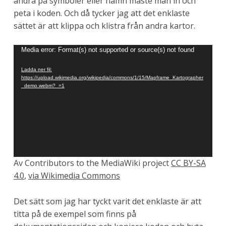
ändra på symboler eller namn måste man in och
peta i koden. Och då tycker jag att det enklaste
sättet är att klippa och klistra från andra kartor.
Videospelare
Media error: Format(s) not supported or source(s) not found
Ladda ner fil:
https://upload.wikimedia.org/wikipedia/commons/1/15/Mapframe_Kartographer
_demo.webm?_=1
Av Contributors to the MediaWiki project
CC BY-SA
4.0
,
via Wikimedia Commons
Det sätt som jag har tyckt varit det enklaste är att
titta på de exempel som finns på