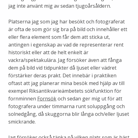
jag inte använt mig av sedan tjugoårsåldern.
Platserna jag som jag har besökt och fotograferat
är ofta de som gör sig bra på bild och innehåller ett
eller flera element som får dem att sticka ut,
antingen i egenskap av vad de representerar rent
historiskt eller att de helt enkelt är
vackra/spektakulära. Jag försöker även att fånga
dem på bild vid tidpunkter då ljuset eller vädret
förstärker deras prakt. Det innebär i praktiken
oftast att jag planerar mina besök med hjälp av till
exempel Riksantikvarieämbetets sökfunktion för
fornminnen
Fornsök
och sedan ger mig ut för att
fotografera under timmarna runt soluppgång och
solnedgång, då skuggorna blir långa och/eller ljuset
smickrande.
Jag försöker också tänka på vilken plats som är bäst