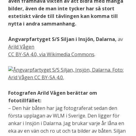
även framhäva vikten av att bidra med många
bilder, även de man inte tycker har så stort
estetiskt värde till tävlingen kan komma till
nytta i andra sammanhang.
Ångvarpfartyget S/S Siljan i Insjön, Dalarna,
av
Arild Vågen
CC BY-SA 4.0, via Wikimedia Commons
.
Fotografen Arild Vågen
berättar om
fototillfället:
– Den här båten har jag fotograferat sedan den
första upplagan av WLM i Sverige. Den ligger för
ankar i Insjön i Dalarna. Jag brukar varje år låna en
eka av en vän och ro ut och ta bilder av båten. Siljan