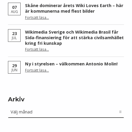
Skåne dominerar årets Wiki Loves Earth – här
07
är kommunerna med flest bilder
AUG
Fortsätt läsa
…
“Skåne dominerar årets Wiki Loves Earth – här är kommunerna med flest bilder”
Wikimedia Sverige och Wikimedia Brasil får
23
Sida-finansiering för att stärka civilsamhället
JUL
kring fri kunskap
Fortsätt läsa
…
“Wikimedia Sverige och Wikimedia Brasil får Sida-finansiering för att stärka civilsamhället kring fri kunskap”
Ny i styrelsen – välkommen Antonio Molin!
29
“Ny i styrelsen – välkommen Antonio Molin!”
JUN
Fortsätt läsa
…
Arkiv
Arkiv