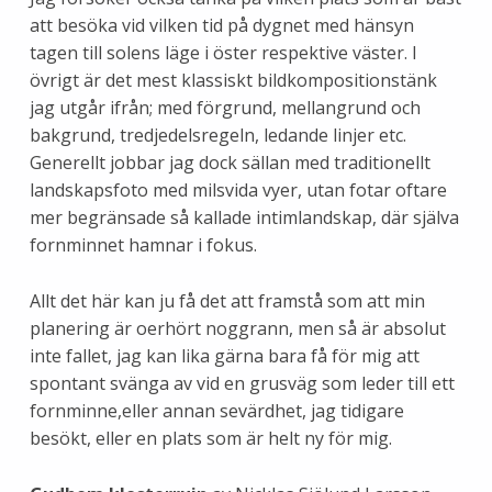
att besöka vid vilken tid på dygnet med hänsyn
tagen till solens läge i öster respektive väster. I
övrigt är det mest klassiskt bildkompositionstänk
jag utgår ifrån; med förgrund, mellangrund och
bakgrund, tredjedelsregeln, ledande linjer etc.
Generellt jobbar jag dock sällan med traditionellt
landskapsfoto med milsvida vyer, utan fotar oftare
mer begränsade så kallade intimlandskap, där själva
fornminnet hamnar i fokus.
Allt det här kan ju få det att framstå som att min
planering är oerhört noggrann, men så är absolut
inte fallet, jag kan lika gärna bara få för mig att
spontant svänga av vid en grusväg som leder till ett
fornminne,eller annan sevärdhet, jag tidigare
besökt, eller en plats som är helt ny för mig.