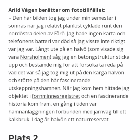
Arild Vågen
berättar om fototillfället:
– Den här bilden tog jag under min semester i
somras när jag relativt planlöst cyklade runt den
nordöstra delen av Fårö. Jag hade ingen karta och
telefonens batteri var död så jag visste inte riktigt
var jag var. Långt ute på en halvö (som visade sig
vara
Norsholmen
) såg jag en betongstruktur sticka
upp och bestämde mig för att försöka ta reda på
vad det var så jag tog mig ut på den karga halvön
och stötte på den här fascinerande
utskeppningshamnen. När jag kom hem hittade jag
objektet i
fornminnesregistret
och en fascinerande
historia kom fram, en gång i tiden var
hamnanläggningen förbunden med järnväg till ett
kalkbruk. I dag är halvön ett naturreservat.
Plats 2