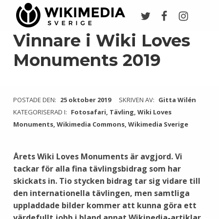
Twitter
Facebook
Instagr
Wikimedia Sverige
VI ARBETAR FÖR FRI KUNSKAP
Vinnare i Wiki Loves
Monuments 2019
POSTADE DEN:
25 oktober 2019
SKRIVEN AV:
Gitta Wilén
KATEGORISERAD I:
Fotosafari
,
Tävling
,
Wiki Loves
Monuments
,
Wikimedia Commons
,
Wikimedia Sverige
Årets Wiki Loves Monuments är avgjord. Vi
tackar för alla fina tävlingsbidrag som har
skickats in. Tio stycken bidrag tar sig vidare till
den internationella tävlingen, men samtliga
uppladdade bilder kommer att kunna göra ett
värdefullt jobb i bland annat Wikipedia-artiklar.