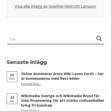
Visa alla inlägg av Josefine Hellroth Larsson
Skip back to main navigation
Sök efter:
Senaste inlägg
Skåne dominerar årets Wiki Loves Earth – här
07
är kommunerna med flest bilder
AUG
Fortsätt läsa
…
“Skåne dominerar årets Wiki Loves Earth – här är kommunerna med flest bilder”
Wikimedia Sverige och Wikimedia Brasil får
23
Sida-finansiering för att stärka civilsamhället
JUL
kring fri kunskap
Fortsätt läsa
…