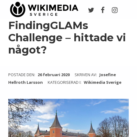
Twitter
Facebook
Instagr
Wikimedia Sverige
VI ARBETAR FÖR FRI KUNSKAP
FindingGLAMs
Challenge – hittade vi
något?
POSTADE DEN:
26 februari 2020
SKRIVEN AV:
Josefine
Hellroth Larsson
KATEGORISERAD I:
Wikimedia Sverige