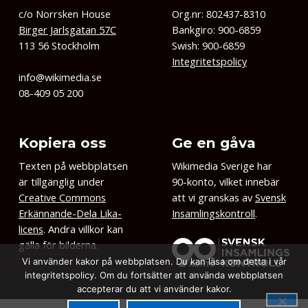
c/o Norrsken House
Org.nr: 802437-8310
Birger Jarlsgatan 57C
Bankgiro: 900-6859
113 56 Stockholm
Swish: 900-6859
Integritetspolicy
info@wikimedia.se
08-409 05 200
Kopiera oss
Ge en gåva
Texten på webbplatsen
Wikimedia Sverige har
är tillgänglig under
90-konto, vilket innebär
Creative Commons
att vi granskas av
Svensk
Erkännande-Dela Lika-
Insamlingskontroll
.
licens
. Andra villkor kan
gälla för bilderna.
Vi använder kakor på webbplatsen. Du kan läsa om detta i vår
integritetspolicy. Om du fortsätter att använda webbplatsen
accepterar du att vi använder kakor.