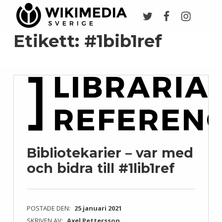
Twitter
Facebook
Instagr
Wikimedia Sverige
VI ARBETAR FÖR FRI KUNSKAP
Etikett:
#1bib1ref
Bibliotekarier – var med
och bidra till #1lib1ref
POSTADE DEN:
25 januari 2021
SKRIVEN AV:
Axel Pettersson