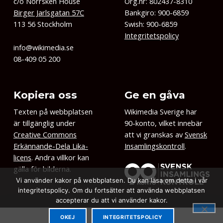
c/o Norrsken House
Org.nr: 802437-8310
Birger Jarlsgatan 57C
Bankgiro: 900-6859
113 56 Stockholm
Swish: 900-6859
Integritetspolicy
info@wikimedia.se
08-409 05 200
Kopiera oss
Ge en gåva
Texten på webbplatsen
Wikimedia Sverige har
är tillgänglig under
90-konto, vilket innebär
Creative Commons
att vi granskas av
Svensk
Erkännande-Dela Lika-
Insamlingskontroll
.
licens
. Andra villkor kan
gälla för bilderna.
Vi använder kakor på webbplatsen. Du kan läsa om detta i vår
integritetspolicy. Om du fortsätter att använda webbplatsen
accepterar du att vi använder kakor.
OKEJ
INTEGRITETSPOLICY