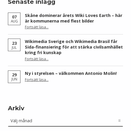
Senaste inlägg
Skåne dominerar årets Wiki Loves Earth – här
07
är kommunerna med flest bilder
AUG
Fortsätt läsa
…
“Skåne dominerar årets Wiki Loves Earth – här är kommunerna med flest bilder”
Wikimedia Sverige och Wikimedia Brasil får
23
Sida-finansiering för att stärka civilsamhället
JUL
kring fri kunskap
Fortsätt läsa
…
“Wikimedia Sverige och Wikimedia Brasil får Sida-finansiering för att stärka civilsamhället kring fri kunskap”
Ny i styrelsen – välkommen Antonio Molin!
29
“Ny i styrelsen – välkommen Antonio Molin!”
JUN
Fortsätt läsa
…
Arkiv
Arkiv