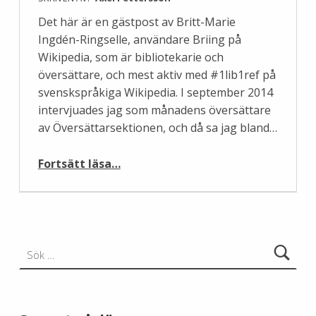
Det här är en gästpost av Britt-Marie
Ingdén-Ringselle, användare Briing på
Wikipedia, som är bibliotekarie och
översättare, och mest aktiv med #1lib1ref på
svenskspråkiga Wikipedia. I september 2014
intervjuades jag som månadens översättare
av Översättarsektionen, och då sa jag bland…
“Bibliotekarier – var med och bidra till #1lib1ref”
Fortsätt läsa
…
Sök efter: