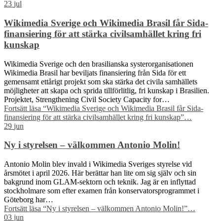
23
jul
Wikimedia Sverige och Wikimedia Brasil får Sida-
finansiering för att stärka civilsamhället kring fri
kunskap
Wikimedia Sverige och den brasilianska systerorganisationen
Wikimedia Brasil har beviljats finansiering från Sida för ett
gemensamt ettårigt projekt som ska stärka det civila samhällets
möjligheter att skapa och sprida tillförlitlig, fri kunskap i Brasilien.
Projektet, Strengthening Civil Society Capacity for…
Fortsätt läsa
“Wikimedia Sverige och Wikimedia Brasil får Sida-
finansiering för att stärka civilsamhället kring fri kunskap”
…
29
jun
Ny i styrelsen – välkommen Antonio Molin!
Antonio Molin blev invald i Wikimedia Sveriges styrelse vid
årsmötet i april 2026. Här berättar han lite om sig själv och sin
bakgrund inom GLAM-sektorn och teknik. Jag är en inflyttad
stockholmare som efter examen från konservatorsprogrammet i
Göteborg har…
Fortsätt läsa
“Ny i styrelsen – välkommen Antonio Molin!”
…
03
jun