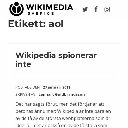
Twitter
Facebook
Instagr
Wikimedia Sverige
VI ARBETAR FÖR FRI KUNSKAP
Etikett:
aol
Wikipedia spionerar
inte
POSTADE DEN:
27 januari 2011
SKRIVEN AV:
Lennart Guldbrandsson
Det har sagts förut, men det förtjänar att
betonas ännu mer: Wikipedia är inte bara en
av de få av de största webbplatserna som är
ideella – det är också en av de få stora som