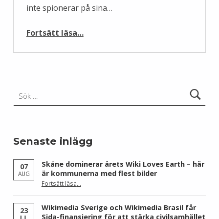
inte spionerar på sina…
“Wikipedia spionerar inte”
Fortsätt läsa
…
Sök efter:
Senaste inlägg
Skåne dominerar årets Wiki Loves Earth – här
07
är kommunerna med flest bilder
AUG
Fortsätt läsa
…
“Skåne dominerar årets Wiki Loves Earth – här är kommunerna med flest bilder”
Wikimedia Sverige och Wikimedia Brasil får
23
Sida-finansiering för att stärka civilsamhället
JUL