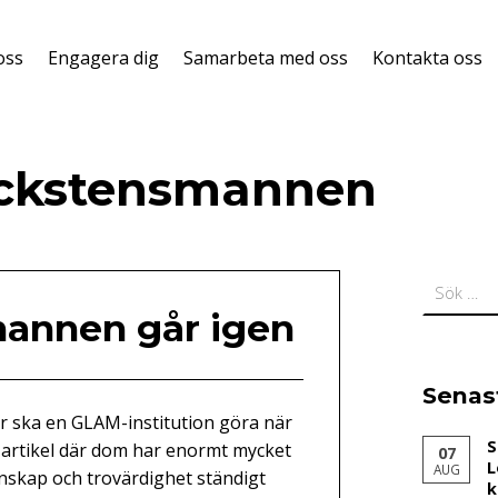
oss
Engagera dig
Samarbeta med oss
Kontakta oss
ckstensmannen
Sök efter:
annen går igen
Senas
r ska en GLAM-institution göra när
S
 artikel där dom har enormt mycket
07
L
AUG
nskap och trovärdighet ständigt
k