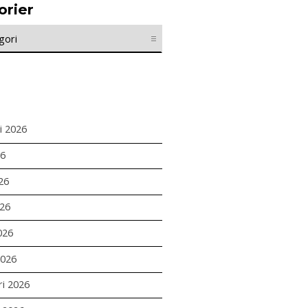
orier
r
i 2026
26
26
26
026
2026
ri 2026