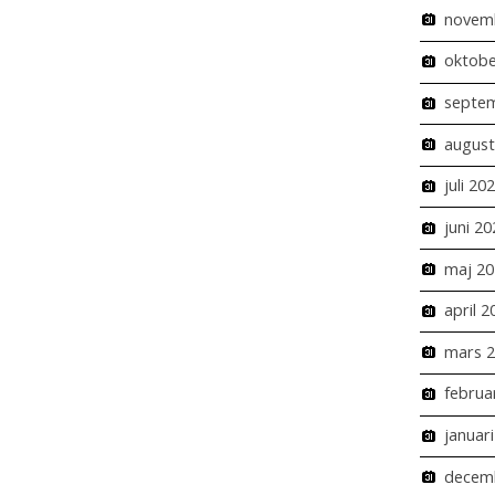
novem
oktobe
septe
august
juli 20
juni 20
maj 20
april 2
mars 
februa
januar
decem