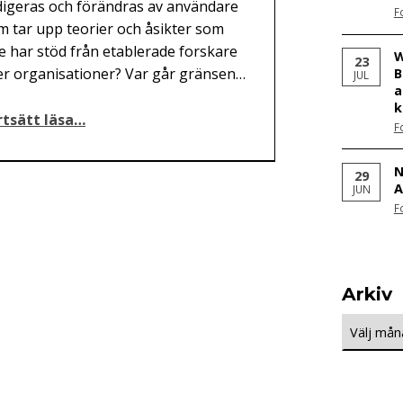
digeras och förändras av användare
F
m tar upp teorier och åsikter som
te har stöd från etablerade forskare
W
23
ler organisationer? Var går gränsen…
B
JUL
a
k
“Bockstensmannen går igen”
rtsätt läsa
…
F
N
29
A
JUN
F
Arkiv
Arkiv