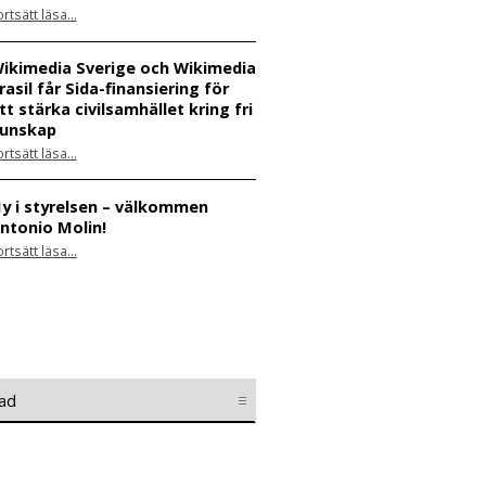
ortsätt läsa
…
“Skåne dominerar årets Wiki Loves Earth – här är kommunerna med flest bilder”
ikimedia Sverige och Wikimedia
rasil får Sida-finansiering för
tt stärka civilsamhället kring fri
unskap
ortsätt läsa
…
“Wikimedia Sverige och Wikimedia Brasil får Sida-finansiering för att stärka civilsamhället kring fri kunskap”
y i styrelsen – välkommen
ntonio Molin!
“Ny i styrelsen – välkommen Antonio Molin!”
ortsätt läsa
…