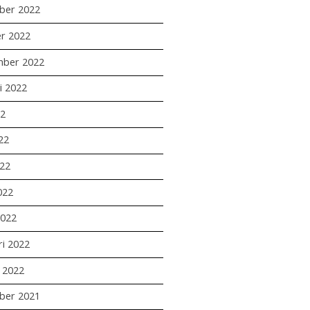
ber 2022
r 2022
mber 2022
i 2022
22
22
22
022
2022
ri 2022
i 2022
ber 2021