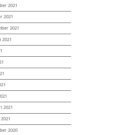
ber 2021
r 2021
mber 2021
i 2021
21
21
21
021
2021
ri 2021
i 2021
ber 2020