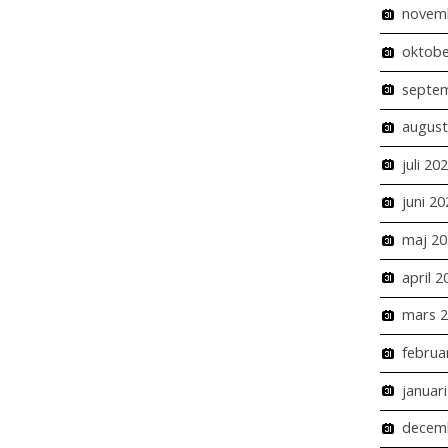
novem
oktobe
septe
august
juli 20
juni 20
maj 20
april 2
mars 
februa
januar
decem