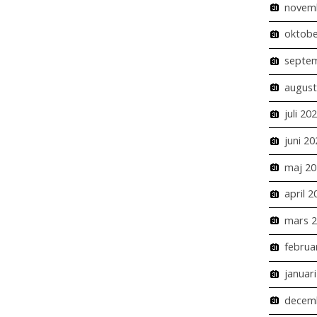
novem
oktobe
septe
august
juli 20
juni 20
maj 20
april 2
mars 
februa
januar
decem