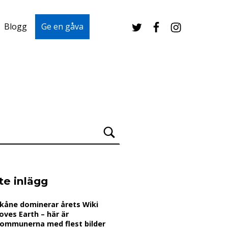
Twitter
Facebook
Instagram
Blogg
Ge en gåva
te inlägg
kåne dominerar årets Wiki
oves Earth – här är
ommunerna med flest bilder