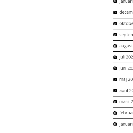
januar
decem
oktobe
septe
august
juli 20
juni 20
maj 20
april 2
mars 
februa
januar