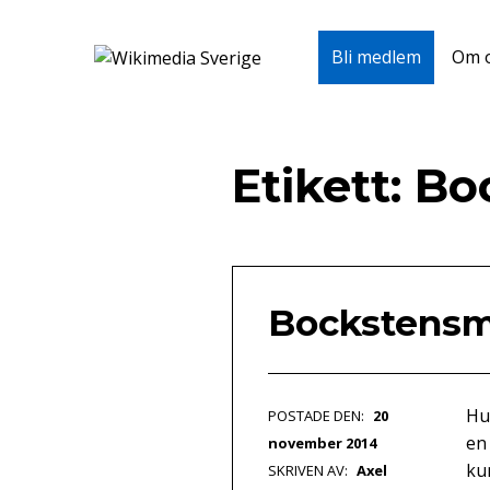
Wikimedia Sverige
Om 
Bli medlem
VI ARBETAR FÖR FRI KUNSKAP
Skip to main navigation
Skip to main content
Skip to footer
Etikett:
Bo
Bockstensm
Hu
POSTADE DEN:
20
en
november 2014
ku
SKRIVEN AV:
Axel