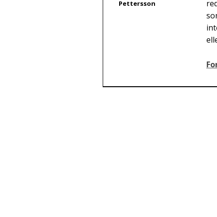
re
Pettersson
so
in
el
Fo