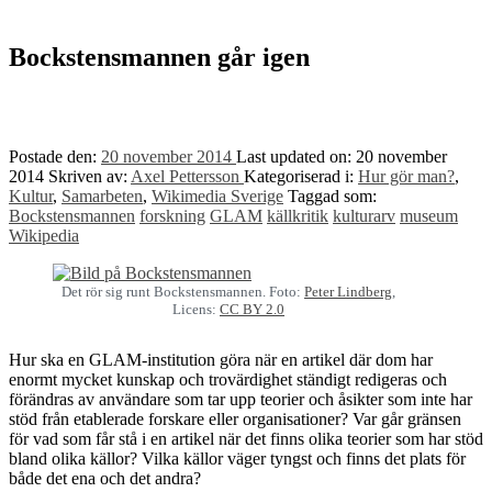
to
top
↑
Bockstensmannen går igen
Postade den:
20 november 2014
Last updated on:
20 november
2014
Skriven av:
Axel Pettersson
Kategoriserad i:
Hur gör man?
,
Kultur
,
Samarbeten
,
Wikimedia Sverige
Taggad som:
Bockstensmannen
forskning
GLAM
källkritik
kulturarv
museum
Wikipedia
Det rör sig runt Bockstensmannen. Foto:
Peter Lindberg
,
Licens:
CC BY 2.0
Hur ska en GLAM-institution göra när en artikel där dom har
enormt mycket kunskap och trovärdighet ständigt redigeras och
förändras av användare som tar upp teorier och åsikter som inte har
stöd från etablerade forskare eller organisationer? Var går gränsen
för vad som får stå i en artikel när det finns olika teorier som har stöd
bland olika källor? Vilka källor väger tyngst och finns det plats för
både det ena och det andra?