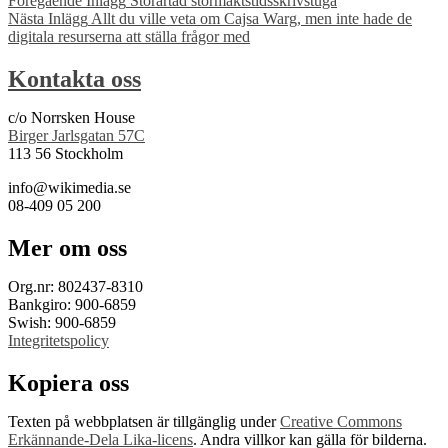
Inläggsnavigering
Föregående Inlägg
Storartad stormaktstidsskrivstuga
Nästa Inlägg
Allt du ville veta om Cajsa Warg, men inte hade de
digitala resurserna att ställa frågor med
Kontakta oss
c/o Norrsken House
Birger Jarlsgatan 57C
113 56 Stockholm
info@wikimedia.se
08-409 05 200
Mer om oss
Org.nr: 802437-8310
Bankgiro: 900-6859
Swish: 900-6859
Integritetspolicy
Kopiera oss
Texten på webbplatsen är tillgänglig under
Creative Commons
Erkännande-Dela Lika-licens
. Andra villkor kan gälla för bilderna.