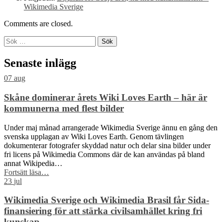
Wikimedia Sverige
Comments are closed.
Sök
efter:
Senaste inlägg
07
aug
Skåne dominerar årets Wiki Loves Earth – här är
kommunerna med flest bilder
Under maj månad arrangerade Wikimedia Sverige ännu en gång den
svenska upplagan av Wiki Loves Earth. Genom tävlingen
dokumenterar fotografer skyddad natur och delar sina bilder under
fri licens på Wikimedia Commons där de kan användas på bland
annat Wikipedia…
“Skåne
Fortsätt läsa
…
dominerar
23
jul
årets
Wiki
Wikimedia Sverige och Wikimedia Brasil får Sida-
Loves
finansiering för att stärka civilsamhället kring fri
Earth
kunskap