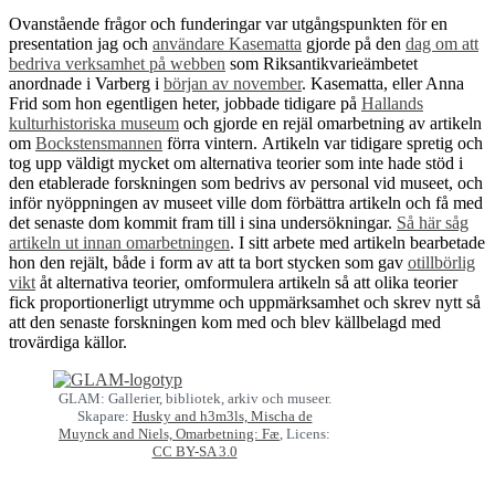
Ovanstående frågor och funderingar var utgångspunkten för en
presentation jag och
användare Kasematta
gjorde på den
dag om att
bedriva verksamhet på webben
som Riksantikvarieämbetet
anordnade i Varberg i
början av november
. Kasematta, eller Anna
Frid som hon egentligen heter, jobbade tidigare på
Hallands
kulturhistoriska museum
och gjorde en rejäl omarbetning av artikeln
om
Bockstensmannen
förra vintern. Artikeln var tidigare spretig och
tog upp väldigt mycket om alternativa teorier som inte hade stöd i
den etablerade forskningen som bedrivs av personal vid museet, och
inför nyöppningen av museet ville dom förbättra artikeln och få med
det senaste dom kommit fram till i sina undersökningar.
Så här såg
artikeln ut innan omarbetningen
. I sitt arbete med artikeln bearbetade
hon den rejält, både i form av att ta bort stycken som gav
otillbörlig
vikt
åt alternativa teorier, omformulera artikeln så att olika teorier
fick proportionerligt utrymme och uppmärksamhet och skrev nytt så
att den senaste forskningen kom med och blev källbelagd med
trovärdiga källor.
GLAM: Gallerier, bibliotek, arkiv och museer.
Skapare:
Husky and h3m3ls, Mischa de
Muynck and Niels, Omarbetning: Fæ
, Licens:
CC BY-SA 3.0