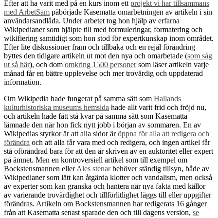
Efter att ha varit med på en kurs inom ett
projekt vi har tillsammans
med ArbetSam
påbörjade Kasematta omarbetningen av artikeln i sin
användarsandlåda. Under arbetet tog hon hjälp av erfarna
Wikipedianer som hjälpte till med formuleringar, formatering och
wikifiering samtidigt som hon stod för expertkunskap inom området.
Efter lite diskussioner fram och tillbaka och en rejäl förändring
byttes den tidigare artikeln ut mot den nya och omarbetade (
som såg
ut så här
), och dom
omkring 1500 personer
som läser artikeln varje
månad får en bättre upplevelse och mer trovärdig och uppdaterad
information.
Om Wikipedia hade fungerat på samma sätt som
Hallands
kulturhistoriska museums hemsida
hade allt varit frid och fröjd nu,
och artikeln hade fått stå kvar på samma sätt som Kasematta
lämnade den när hon fick nytt jobb i början av sommaren. En av
Wikipedias styrkor är att alla sidor är
öppna för alla att redigera och
förändra
och att alla får vara med och redigera, och ingen artikel får
stå oförändrad bara för att den är skriven av en auktoritet eller expert
på ämnet. Men en kontroversiell artikel som till exempel om
Bockstensmannen eller
Ales stenar
behöver ständig tillsyn, både av
Wikipedianer som lätt kan åtgärda klotter och vandalism, men också
av experter som kan granska och hantera när nya fakta med källor
av varierande trovärdighet och tillförlitlighet läggs till eller uppgifter
förändras. Artikeln om Bockstensmannen har redigerats 16 gånger
från att Kasematta senast sparade den och till dagens version,
se