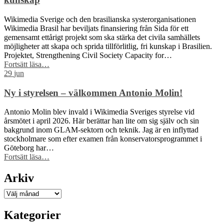
–
här
Wikimedia Sverige och den brasilianska systerorganisationen
är
Wikimedia Brasil har beviljats finansiering från Sida för ett
kommunerna
gemensamt ettårigt projekt som ska stärka det civila samhällets
med
möjligheter att skapa och sprida tillförlitlig, fri kunskap i Brasilien.
flest
Projektet, Strengthening Civil Society Capacity for…
bilder”
“Wikimedia
Fortsätt läsa
…
Sverige
29
jun
och
Wikimedia
Ny i styrelsen – välkommen Antonio Molin!
Brasil
får
Antonio Molin blev invald i Wikimedia Sveriges styrelse vid
Sida-
årsmötet i april 2026. Här berättar han lite om sig själv och sin
finansiering
bakgrund inom GLAM-sektorn och teknik. Jag är en inflyttad
för
stockholmare som efter examen från konservatorsprogrammet i
att
Göteborg har…
stärka
“Ny
Fortsätt läsa
…
civilsamhället
i
kring
styrelsen
Arkiv
fri
–
kunskap”
välkommen
Arkiv
Antonio
Molin!”
Kategorier