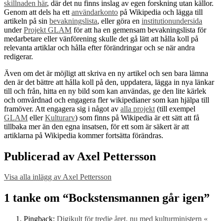
skillnaden här
, där det nu finns inslag av egen forskning utan källor.
Genom att dels ha ett
användarkonto
på Wikipedia och lägga till
artikeln på sin
bevakningslista
, eller göra en
institutionundersida
under
Projekt GLAM
för att ha en gemensam bevakningslista för
medarbetare eller vänförening skulle det gå lätt att hålla koll på
relevanta artiklar och hålla efter förändringar och se när andra
redigerar.
Även om det är möjligt att skriva en ny artikel och sen bara lämna
den är det bättre att hålla koll på den, uppdatera, lägga in nya länkar
till och från, hitta en ny bild som kan användas, ge den lite kärlek
och omvårdnad och engagera fler wikipedianer som kan hjälpa till
framöver. Att engagera sig i något av
alla projekt
(till exempel
GLAM
eller
Kulturarv
) som finns på Wikipedia är ett sätt att få
tillbaka mer än den egna insatsen, för ett som är säkert är att
artiklarna på Wikipedia kommer fortsätta förändras.
Publicerad av
Axel Pettersson
Visa alla inlägg av Axel Pettersson
Skip
back
1 tanke om “
Bockstensmannen går igen
”
to
main
Pingback:
Digikult för tredje året, nu med kulturministern «
navigation