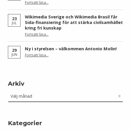
Fortsätt läsa
…
“Skåne dominerar årets Wiki Loves Earth – här är kommunerna med flest bilder”
Wikimedia Sverige och Wikimedia Brasil får
23
Sida-finansiering för att stärka civilsamhället
JUL
kring fri kunskap
Fortsätt läsa
…
“Wikimedia Sverige och Wikimedia Brasil får Sida-finansiering för att stärka civilsamhället kring fri kunskap”
Ny i styrelsen – välkommen Antonio Molin!
29
“Ny i styrelsen – välkommen Antonio Molin!”
JUN
Fortsätt läsa
…
Arkiv
Arkiv
Kategorier
Kategorier