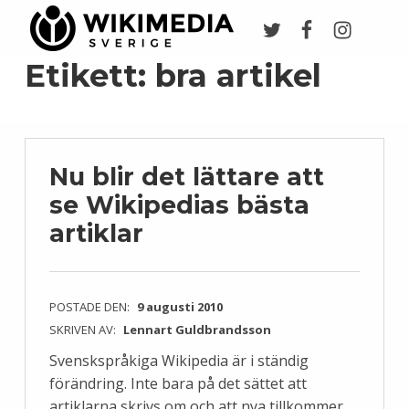
Twitter
Facebook
Instagr
Wikimedia Sverige
VI ARBETAR FÖR FRI KUNSKAP
Etikett:
bra artikel
Nu blir det lättare att
se Wikipedias bästa
artiklar
POSTADE DEN:
9 augusti 2010
SKRIVEN AV:
Lennart Guldbrandsson
Svenskspråkiga Wikipedia är i ständig
förändring. Inte bara på det sättet att
artiklarna skrivs om och att nya tillkommer.