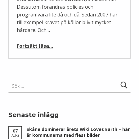
Dessutom förändras policies och
programvara lite då och då. Sedan 2007 har
till exempel kravet på källor blivit mycket
hårdare. Och…
“Nu blir det lättare att se Wikipedias bästa artiklar”
Fortsätt läsa
…
Sök efter:
Senaste inlägg
Skåne dominerar årets Wiki Loves Earth – här
07
är kommunerna med flest bilder
AUG