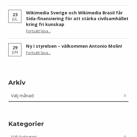
Wikimedia Sverige och Wikimedia Brasil får
23
Sida-finansiering för att stärka civilsamhället
JUL
kring fri kunskap
Fortsätt läsa
…
“Wikimedia Sverige och Wikimedia Brasil får Sida-finansiering för att stärka civilsamhället kring fri kunskap”
Ny i styrelsen – välkommen Antonio Molin!
29
“Ny i styrelsen – välkommen Antonio Molin!”
JUN
Fortsätt läsa
…
Arkiv
Arkiv
Kategorier
Kategorier