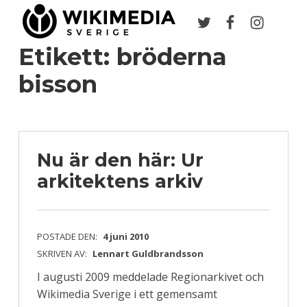
Twitter
Facebook
Instagr
Wikimedia Sverige
VI ARBETAR FÖR FRI KUNSKAP
Etikett:
bröderna
bisson
Nu är den här: Ur
arkitektens arkiv
POSTADE DEN:
4 juni 2010
SKRIVEN AV:
Lennart Guldbrandsson
I augusti 2009 meddelade Regionarkivet och
Wikimedia Sverige i ett gemensamt