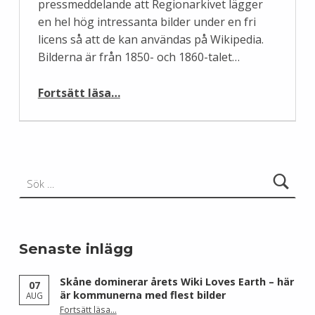
pressmeddelande att Regionarkivet lägger
en hel hög intressanta bilder under en fri
licens så att de kan användas på Wikipedia.
Bilderna är från 1850- och 1860-talet…
“Nu är den här: Ur arkitektens arkiv”
Fortsätt läsa
…
Sök efter:
Senaste inlägg
Skåne dominerar årets Wiki Loves Earth – här
07
är kommunerna med flest bilder
AUG
Fortsätt läsa
…
“Skåne dominerar årets Wiki Loves Earth – här är kommunerna med flest bilder”