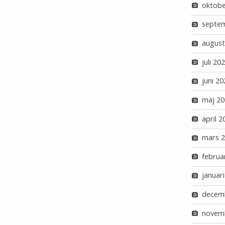
oktobe
septe
august
juli 20
juni 20
maj 20
april 2
mars 
februa
januar
decem
novem