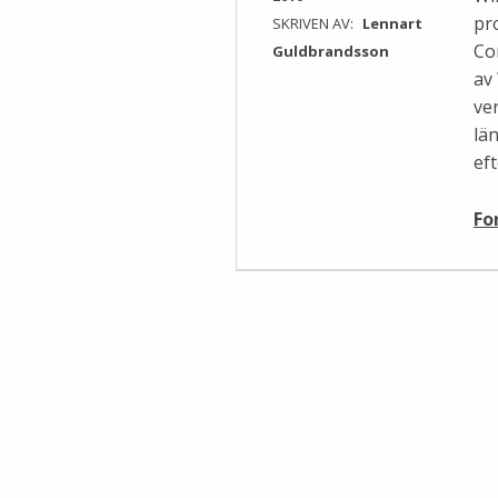
pr
SKRIVEN AV:
Lennart
Co
Guldbrandsson
av
ver
lä
ef
Fo