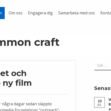
Om oss
Engagera dig
Samarbeta med oss
Konta
m
mmon craft
Sök efter:
het och
– ny film
Senas
W
23
r några dagar sedan släppte
B
JUL
a
kimedia Foundations ”outreach”-