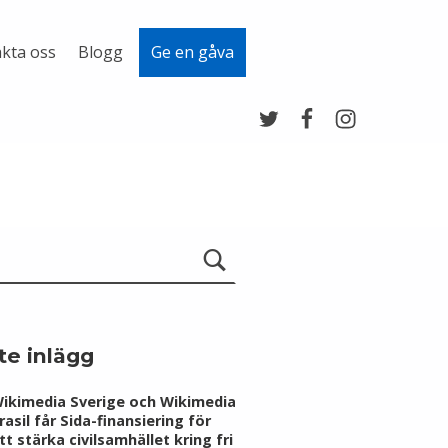
kta oss
Blogg
Ge en gåva
Twitter
Facebook
Instagram
te inlägg
ikimedia Sverige och Wikimedia
rasil får Sida-finansiering för
tt stärka civilsamhället kring fri