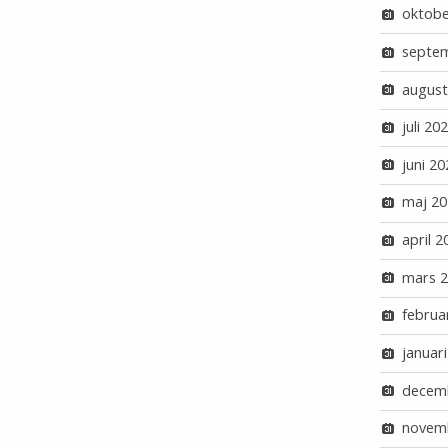
oktobe
septe
august
juli 20
juni 20
maj 20
april 2
mars 
februa
januar
decem
novem