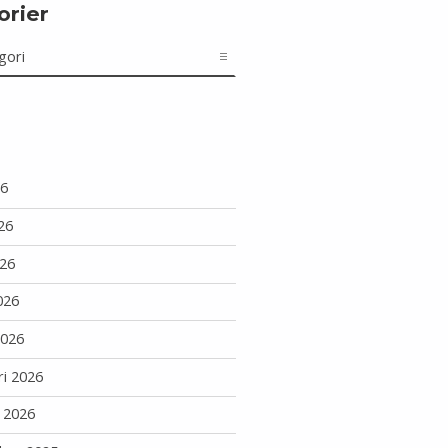
orier
r
26
26
26
026
2026
ri 2026
i 2026