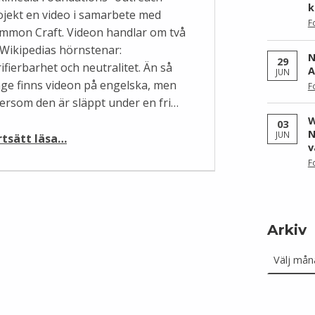
k
ojekt en video i samarbete med
F
mmon Craft. Videon handlar om två
 Wikipedias hörnstenar:
N
29
ifierbarhet och neutralitet. Än så
A
JUN
nge finns videon på engelska, men
F
tersom den är släppt under en fri…
W
03
“Verifierbarhet och neutralitet – ny film”
N
JUN
rtsätt läsa
…
v
F
Arkiv
Arkiv