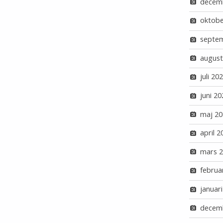
decem
oktobe
septe
august
juli 20
juni 20
maj 20
april 2
mars 
februa
januar
decem