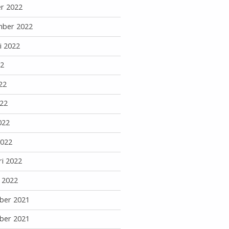
r 2022
mber 2022
i 2022
22
22
22
022
2022
ri 2022
i 2022
ber 2021
ber 2021