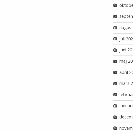
oktobe
septe
august
juli 20
juni 20
maj 20
april 2
mars 
februa
januar
decem
novem