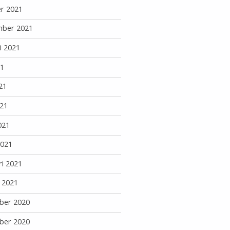
r 2021
mber 2021
i 2021
21
21
21
021
2021
ri 2021
i 2021
ber 2020
ber 2020