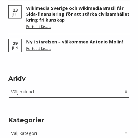
Wikimedia Sverige och Wikimedia Brasil får
23
Sida-finansiering för att stärka civilsamhället
JUL
kring fri kunskap
Fortsätt läsa
…
“Wikimedia Sverige och Wikimedia Brasil får Sida-finansiering för att stärka civilsamhället kring fri kunskap”
Ny i styrelsen – välkommen Antonio Molin!
29
“Ny i styrelsen – välkommen Antonio Molin!”
JUN
Fortsätt läsa
…
Arkiv
Arkiv
Kategorier
Kategorier