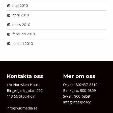
maj 2010
april 2010
mars 2010
februari 2010
januari 2010
Kontakta oss
Mer om oss
c/o Norrsken House
Org.nr: 802437-8310
Birger Jarlsgatan 57C
Bankgiro: 900-6859
113 56 Stockholm
Swish: 900-6859
Integritetspolicy
info@wikimedia.se