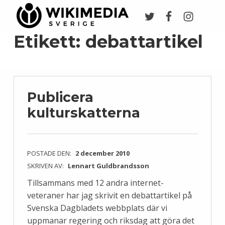
Twitter
Facebook
Instagr
Wikimedia Sverige
VI ARBETAR FÖR FRI KUNSKAP
Etikett:
debattartikel
Publicera
kulturskatterna
POSTADE DEN:
2 december 2010
SKRIVEN AV:
Lennart Guldbrandsson
Tillsammans med 12 andra internet-
veteraner har jag skrivit en debattartikel på
Svenska Dagbladets webbplats där vi
uppmanar regering och riksdag att göra det