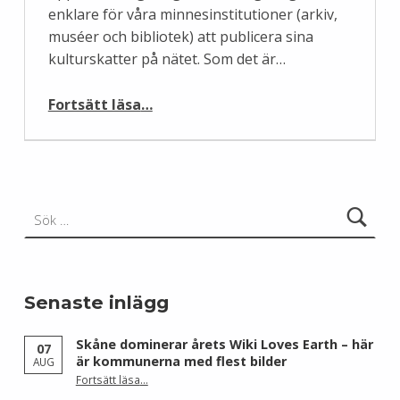
enklare för våra minnesinstitutioner (arkiv,
muséer och bibliotek) att publicera sina
kulturskatter på nätet. Som det är…
“Publicera kulturskatterna”
Fortsätt läsa
…
Sök efter:
Senaste inlägg
Skåne dominerar årets Wiki Loves Earth – här
07
är kommunerna med flest bilder
AUG
Fortsätt läsa
…
“Skåne dominerar årets Wiki Loves Earth – här är kommunerna med flest bilder”