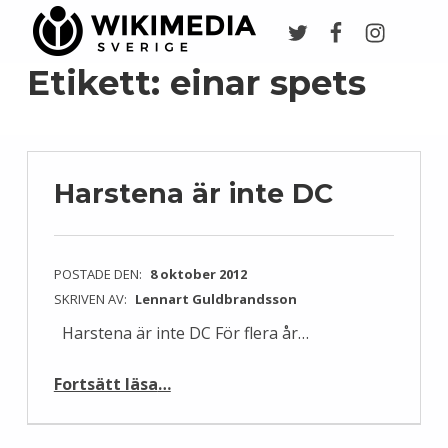
Twitter
Facebook
Instagr
Wikimedia Sverige
VI ARBETAR FÖR FRI KUNSKAP
Etikett:
einar spets
Harstena är inte DC
POSTADE DEN:
8 oktober 2012
SKRIVEN AV:
Lennart Guldbrandsson
Harstena är inte DC För flera år…
“Harstena är inte DC”
Fortsätt läsa
…