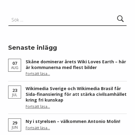
Sök efter:
Senaste inlägg
Skåne dominerar årets Wiki Loves Earth – här
07
är kommunerna med flest bilder
AUG
Fortsätt läsa
…
“Skåne dominerar årets Wiki Loves Earth – här är kommunerna med flest bilder”
Wikimedia Sverige och Wikimedia Brasil får
23
Sida-finansiering för att stärka civilsamhället
JUL
kring fri kunskap
Fortsätt läsa
…
“Wikimedia Sverige och Wikimedia Brasil får Sida-finansiering för att stärka civilsamhället kring fri kunskap”
Ny i styrelsen – välkommen Antonio Molin!
29
“Ny i styrelsen – välkommen Antonio Molin!”
JUN
Fortsätt läsa
…