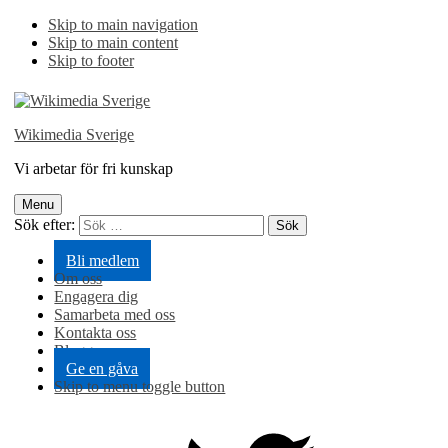
Skip to main navigation
Skip to main content
Skip to footer
Wikimedia Sverige
Vi arbetar för fri kunskap
Menu
Sök efter:
Bli medlem
Om oss
Engagera dig
Samarbeta med oss
Kontakta oss
Blogg
Ge en gåva
Skip to menu toggle button