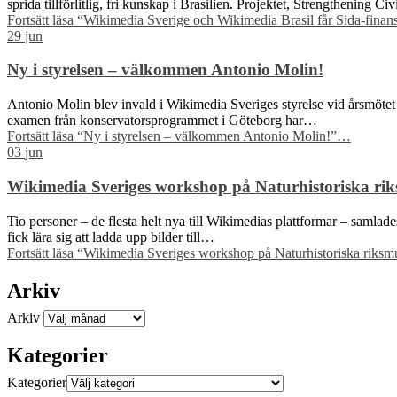
sprida tillförlitlig, fri kunskap i Brasilien. Projektet, Strengthening C
Fortsätt läsa
“Wikimedia Sverige och Wikimedia Brasil får Sida-finansie
29
jun
Ny i styrelsen – välkommen Antonio Molin!
Antonio Molin blev invald i Wikimedia Sveriges styrelse vid årsmötet 
examen från konservatorsprogrammet i Göteborg har…
Fortsätt läsa
“Ny i styrelsen – välkommen Antonio Molin!”
…
03
jun
Wikimedia Sveriges workshop på Naturhistoriska riks
Tio personer – de flesta helt nya till Wikimedias plattformar – samla
fick lära sig att ladda upp bilder till…
Fortsätt läsa
“Wikimedia Sveriges workshop på Naturhistoriska riksmus
Arkiv
Arkiv
Kategorier
Kategorier