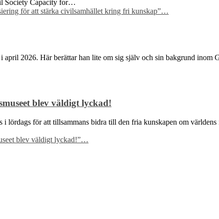
ivil Society Capacity for…
ring för att stärka civilsamhället kring fri kunskap”
…
i april 2026. Här berättar han lite om sig själv och sin bakgrund inom
museet blev väldigt lyckad!
des i lördags för att tillsammans bidra till den fria kunskapen om värl
eet blev väldigt lyckad!”
…