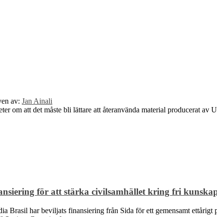
ven av:
Jan Ainali
er om att det måste bli lättare att återanvända material producerat av 
siering för att stärka civilsamhället kring fri kunska
Brasil har beviljats finansiering från Sida för ett gemensamt ettårigt p