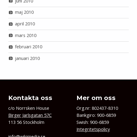
juni 2010
maj 2010
april 2010
mars 2010
februari 2010
januari 2010
Kontakta oss
Mer om oss
c/o Norrsken House
Org.nr: 802437-8310
Birger Jarlsgatan 57C
Bankgiro: 900-6859
113 56 Stockholm
Swish: 900-6859
Integritetspolicy
info@wikimedia.se