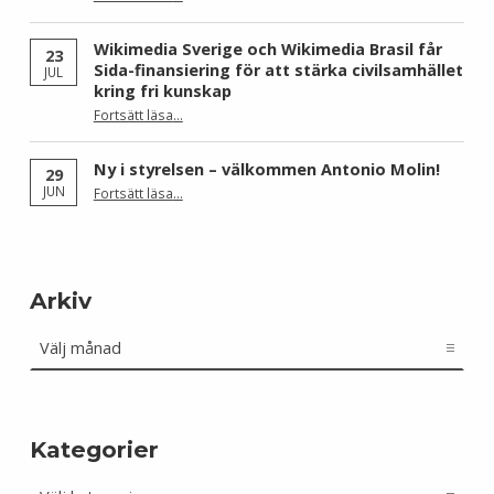
Wikimedia Sverige och Wikimedia Brasil får
23
Sida-finansiering för att stärka civilsamhället
JUL
kring fri kunskap
Fortsätt läsa
…
“Wikimedia Sverige och Wikimedia Brasil får Sida-finansiering för att stärka civilsamhället kring fri kunskap”
Ny i styrelsen – välkommen Antonio Molin!
29
“Ny i styrelsen – välkommen Antonio Molin!”
JUN
Fortsätt läsa
…
Arkiv
Arkiv
Kategorier
Kategorier