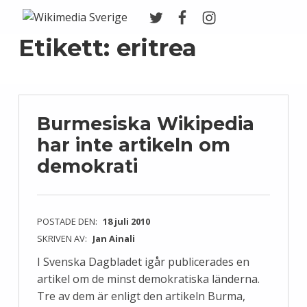
Twitter
Facebook
Instagram
Wikimedia Sverige
VI ARBETAR FÖR FRI KUNSKAP
Etikett:
eritrea
Burmesiska Wikipedia
har inte artikeln om
demokrati
POSTADE DEN:
18 juli 2010
SKRIVEN AV:
Jan Ainali
I Svenska Dagbladet igår publicerades en
artikel om de minst demokratiska länderna.
Tre av dem är enligt den artikeln Burma,