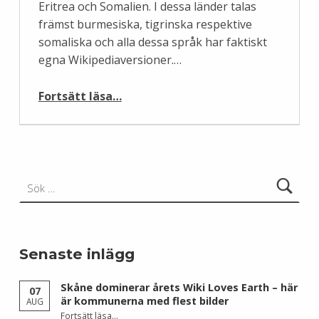
Eritrea och Somalien. I dessa länder talas
främst burmesiska, tigrinska respektive
somaliska och alla dessa språk har faktiskt
egna Wikipediaversioner.…
“Burmesiska Wikipedia har inte artikeln om demokrati”
Fortsätt läsa
…
Sök efter:
Senaste inlägg
Skåne dominerar årets Wiki Loves Earth – här
07
är kommunerna med flest bilder
AUG
Fortsätt läsa
…
“Skåne dominerar årets Wiki Loves Earth – här är kommunerna med flest bilder”