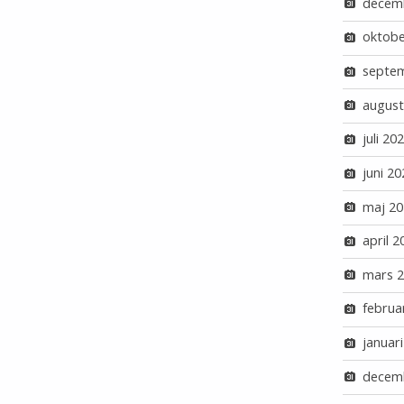
decem
oktobe
septe
august
juli 20
juni 20
maj 20
april 2
mars 
februa
januar
decem