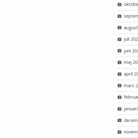
oktobe
septe
august
juli 20
juni 20
maj 20
april 2
mars 
februa
januar
decem
novem