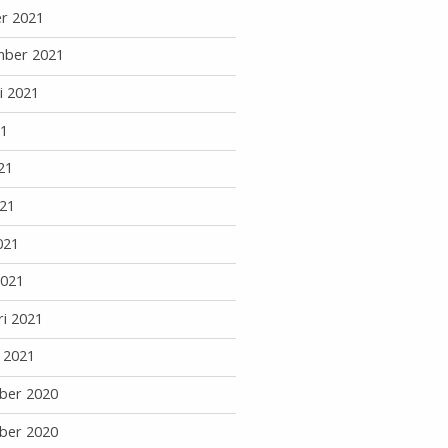
r 2021
mber 2021
i 2021
21
21
21
021
2021
ri 2021
i 2021
ber 2020
ber 2020