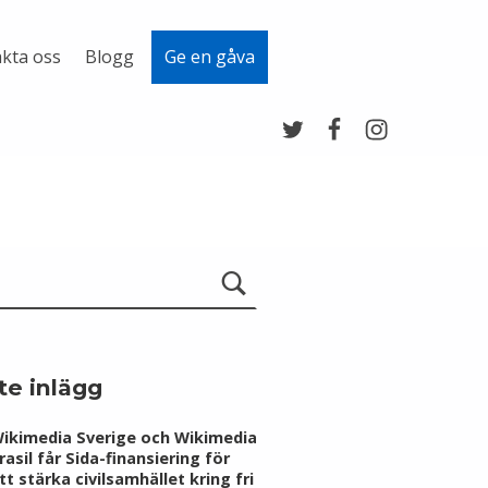
kta oss
Blogg
Ge en gåva
Twitter
Facebook
Instagram
te inlägg
ikimedia Sverige och Wikimedia
rasil får Sida-finansiering för
tt stärka civilsamhället kring fri