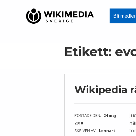
Wikimedia Sverige
Bli medle
VI ARBETAR FÖR FRI KUNSKAP
Skip to main navigation
Skip to main content
Skip to footer
Etikett:
evo
Wikipedia r
Ju
POSTADE DEN:
24 maj
nä
2010
fö
SKRIVEN AV:
Lennart