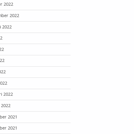
r 2022
mber 2022
i 2022
22
22
22
022
2022
ri 2022
i 2022
ber 2021
ber 2021