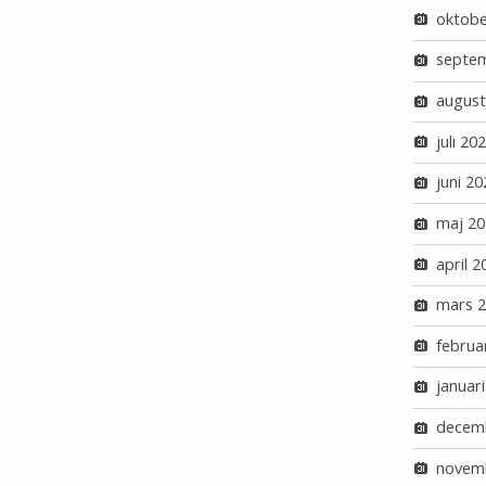
oktobe
septe
august
juli 20
juni 20
maj 20
april 2
mars 
februa
januar
decem
novem