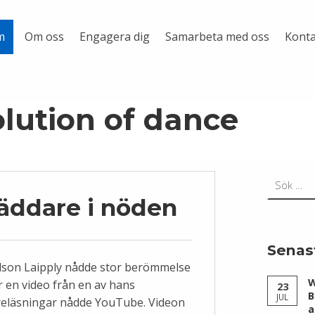
Om oss
Engagera dig
Samarbeta med oss
Konta
m
lution of dance
Sök efter:
äddare i nöden
Senas
dson Laipply nådde stor berömmelse
W
r en video från en av hans
23
B
JUL
reläsningar nådde YouTube. Videon
a