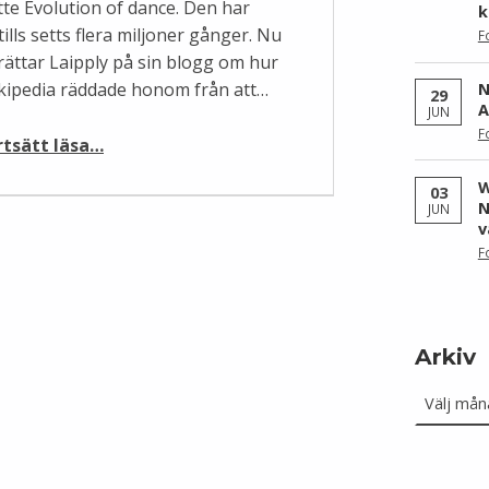
tte Evolution of dance. Den har
k
tills setts flera miljoner gånger. Nu
F
rättar Laipply på sin blogg om hur
kipedia räddade honom från att…
N
29
A
JUN
“Wikipedia räddare i nöden”
F
rtsätt läsa
…
W
03
N
JUN
v
F
Arkiv
Arkiv