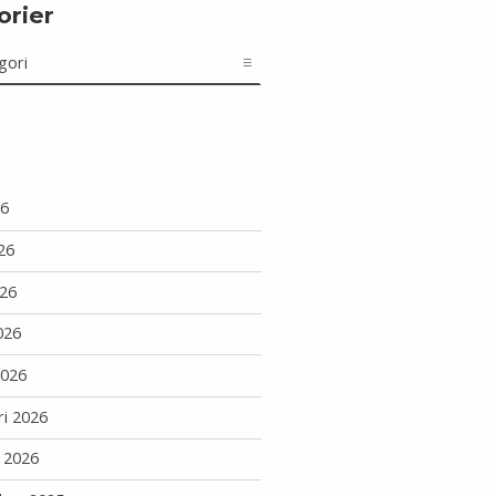
orier
r
26
26
26
026
2026
ri 2026
i 2026