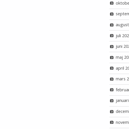
oktobe
septe
august
juli 20
juni 20
maj 20
april 2
mars 
februa
januar
decem
novem