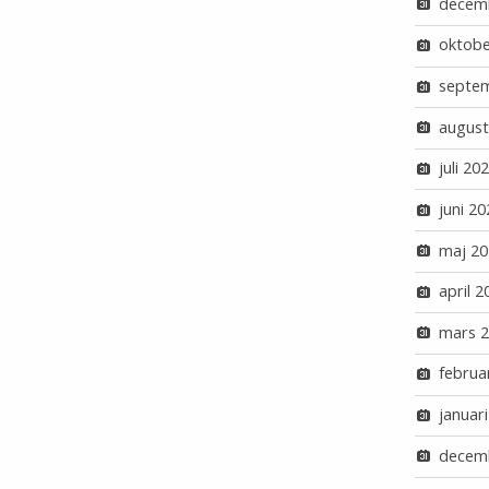
decem
oktobe
septe
august
juli 20
juni 20
maj 20
april 2
mars 
februa
januar
decem