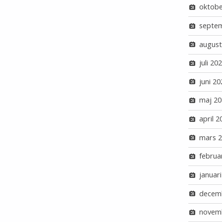
oktobe
septe
august
juli 20
juni 20
maj 20
april 2
mars 
februa
januar
decem
novem