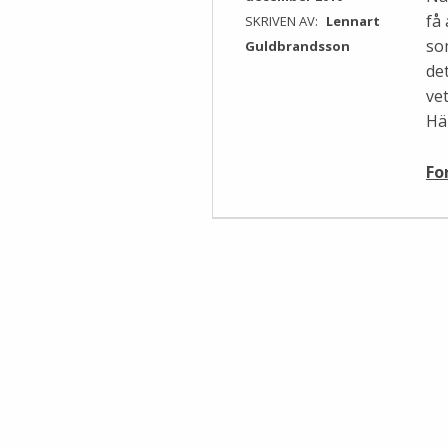
få
SKRIVEN AV:
Lennart
som
Guldbrandsson
de
vet
Hä
Fo