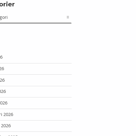
orier
r
26
26
26
026
2026
ri 2026
i 2026