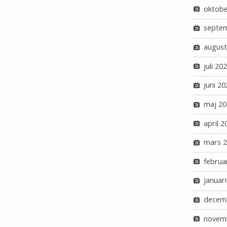
oktobe
septe
august
juli 20
juni 20
maj 20
april 2
mars 
februa
januar
decem
novem