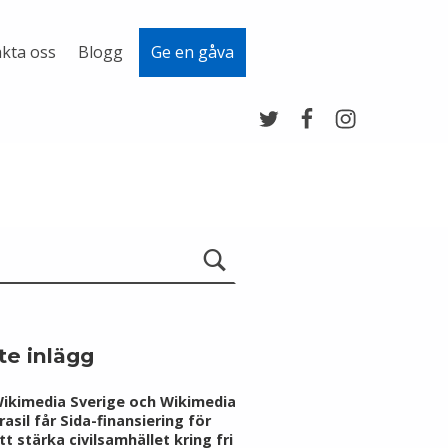
kta oss
Blogg
Ge en gåva
Twitter
Facebook
Instagram
te inlägg
ikimedia Sverige och Wikimedia
rasil får Sida-finansiering för
tt stärka civilsamhället kring fri