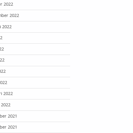
r 2022
mber 2022
i 2022
22
22
22
022
2022
ri 2022
i 2022
ber 2021
ber 2021