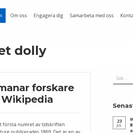
Om oss
Engagera dig
Samarbeta med oss
Konta
m
et dolly
Sök efter:
manar forskare
ll Wikipedia
Senas
W
23
t första numret av tidskriften
B
JUL
a
ture publicerades 1869. Det är en av