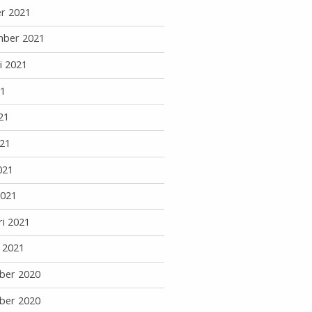
r 2021
mber 2021
i 2021
21
21
21
021
2021
ri 2021
i 2021
ber 2020
ber 2020