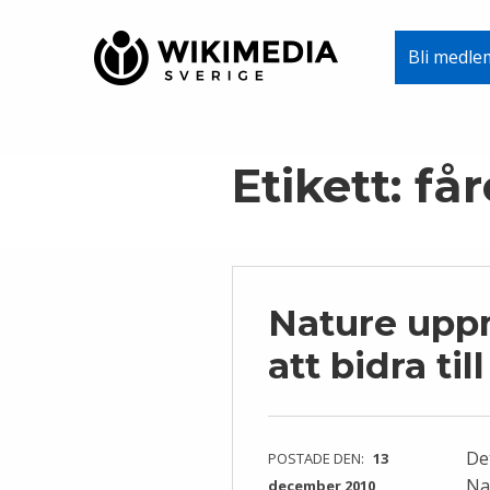
Wikimedia Sverige
Bli medle
VI ARBETAR FÖR FRI KUNSKAP
Skip to main navigation
Skip to main content
Skip to footer
Etikett:
får
Nature upp
att bidra ti
De
POSTADE DEN:
13
Na
december 2010