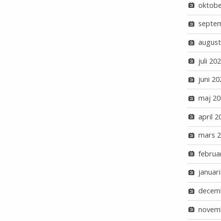
oktobe
septe
august
juli 20
juni 20
maj 20
april 2
mars 
februa
januar
decem
novem