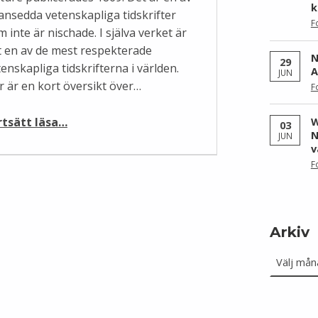
k
 ansedda vetenskapliga tidskrifter
F
 inte är nischade. I själva verket är
t en av de mest respekterade
N
29
enskapliga tidskrifterna i världen.
A
JUN
r är en kort översikt över…
F
“Nature uppmanar forskare att bidra till Wikipedia”
rtsätt läsa
…
W
03
N
JUN
v
F
Arkiv
Arkiv