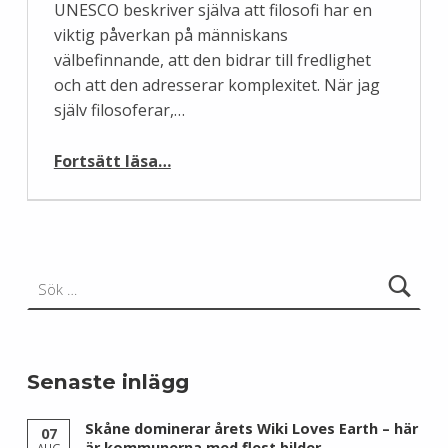
UNESCO beskriver själva att filosofi har en
viktig påverkan på människans
välbefinnande, att den bidrar till fredlighet
och att den adresserar komplexitet. När jag
själv filosoferar,…
“Hipp Hipp Hurra för Världsfilosofidagen idag!”
Fortsätt läsa
…
Sök efter:
Senaste inlägg
Skåne dominerar årets Wiki Loves Earth – här
07
är kommunerna med flest bilder