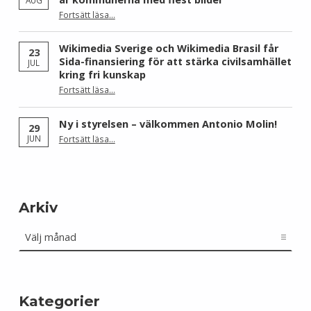
AUG
Fortsätt läsa
…
“Skåne dominerar årets Wiki Loves Earth – här är kommunerna med flest bilder”
Wikimedia Sverige och Wikimedia Brasil får
23
Sida-finansiering för att stärka civilsamhället
JUL
kring fri kunskap
Fortsätt läsa
…
“Wikimedia Sverige och Wikimedia Brasil får Sida-finansiering för att stärka civilsamhället kring fri kunskap”
Ny i styrelsen – välkommen Antonio Molin!
29
“Ny i styrelsen – välkommen Antonio Molin!”
JUN
Fortsätt läsa
…
Arkiv
Arkiv
Kategorier