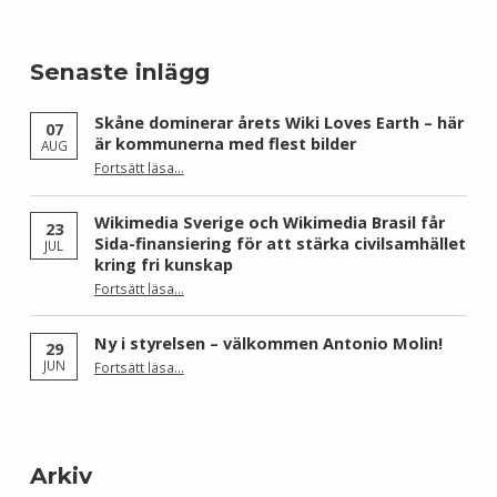
Senaste inlägg
Skåne dominerar årets Wiki Loves Earth – här
07
är kommunerna med flest bilder
AUG
Fortsätt läsa
…
“Skåne dominerar årets Wiki Loves Earth – här är kommunerna med flest bilder”
Wikimedia Sverige och Wikimedia Brasil får
23
Sida-finansiering för att stärka civilsamhället
JUL
kring fri kunskap
Fortsätt läsa
…
“Wikimedia Sverige och Wikimedia Brasil får Sida-finansiering för att stärka civilsamhället kring fri kunskap”
Ny i styrelsen – välkommen Antonio Molin!
29
“Ny i styrelsen – välkommen Antonio Molin!”
JUN
Fortsätt läsa
…
Arkiv