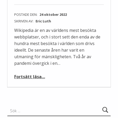
POSTADE DEN:
24 oktober 2022
SKRIVEN AV:
Eric Luth
Wikipedia är en av världens mest besökta
webbplatser, och i stort sett den enda av de
hundra mest besökta i världen som drivs
ideellt. De senaste åren har varit en
utmaning för mänskligheten. Två år av
pandemi övergick i en…
“Wikimedia + FN – viktiga samarbeten för viktig kunskap”
Fortsätt läsa
…
Sök efter: