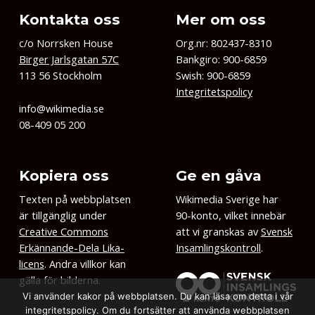
Kontakta oss
Mer om oss
c/o Norrsken House
Org.nr: 802437-8310
Birger Jarlsgatan 57C
Bankgiro: 900-6859
113 56 Stockholm
Swish: 900-6859
Integritetspolicy
info@wikimedia.se
08-409 05 200
Kopiera oss
Ge en gåva
Texten på webbplatsen
Wikimedia Sverige har
är tillgänglig under
90-konto, vilket innebär
Creative Commons
att vi granskas av
Svensk
Erkännande-Dela Lika-
Insamlingskontroll
.
licens
. Andra villkor kan
gälla för bilderna.
Vi använder kakor på webbplatsen. Du kan läsa om detta i vår
integritetspolicy. Om du fortsätter att använda webbplatsen