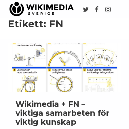
Twitter
Facebook
Instagr
Wikimedia Sverige
VI ARBETAR FÖR FRI KUNSKAP
Etikett:
FN
Wikimedia + FN –
viktiga samarbeten för
viktig kunskap