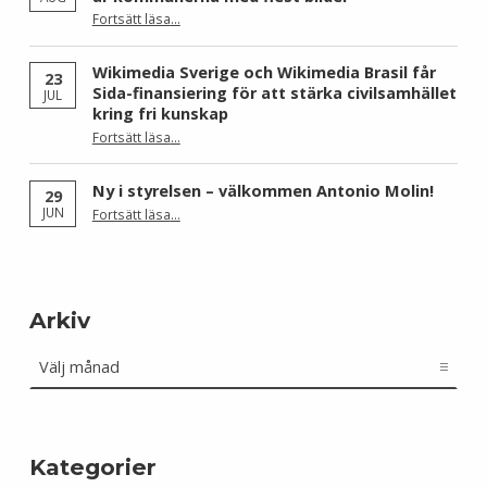
Fortsätt läsa
…
“Skåne dominerar årets Wiki Loves Earth – här är kommunerna med flest bilder”
Wikimedia Sverige och Wikimedia Brasil får
23
Sida-finansiering för att stärka civilsamhället
JUL
kring fri kunskap
Fortsätt läsa
…
“Wikimedia Sverige och Wikimedia Brasil får Sida-finansiering för att stärka civilsamhället kring fri kunskap”
Ny i styrelsen – välkommen Antonio Molin!
29
“Ny i styrelsen – välkommen Antonio Molin!”
JUN
Fortsätt läsa
…
Arkiv
Arkiv
Kategorier