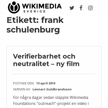
Twitter
Facebook
Instagr
Wikimedia Sverige
VI ARBETAR FÖR FRI KUNSKAP
Etikett:
frank
schulenburg
Verifierbarhet och
neutralitet – ny film
POSTADE DEN:
13 april 2010
SKRIVEN AV:
Lennart Guldbrandsson
För några dagar sedan släppte Wikimedia
Foundations ”outreach”-projekt en video i