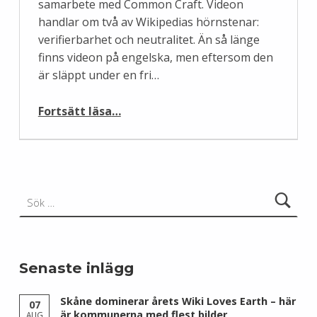
samarbete med Common Craft. Videon
handlar om två av Wikipedias hörnstenar:
verifierbarhet och neutralitet. Än så länge
finns videon på engelska, men eftersom den
är släppt under en fri…
“Verifierbarhet och neutralitet – ny film”
Fortsätt läsa
…
Sök efter:
Senaste inlägg
Skåne dominerar årets Wiki Loves Earth – här
07
är kommunerna med flest bilder
AUG