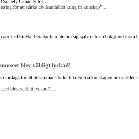
ivil Society Capacity for…
ring för att stärka civilsamhället kring fri kunskap”
…
i april 2026. Här berättar han lite om sig själv och sin bakgrund inom
museet blev väldigt lyckad!
des i lördags för att tillsammans bidra till den fria kunskapen om värl
eet blev väldigt lyckad!”
…