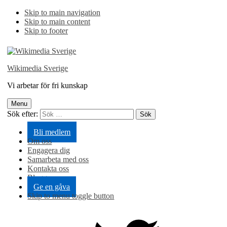
Skip to main navigation
Skip to main content
Skip to footer
Wikimedia Sverige
Vi arbetar för fri kunskap
Menu
Sök efter:
Bli medlem
Om oss
Engagera dig
Samarbeta med oss
Kontakta oss
Blogg
Ge en gåva
Skip to menu toggle button