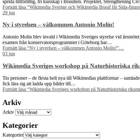
sprida tillförlitlig, fri kunskap i Brasilien. Projektet, Strengthening C
Fortsätt läsa
“Wikimedia Sverige och Wikimedia Brasil får Sida-finansie
29
jun
Ny i styrelsen – välkommen Antonio Molin!
Antonio Molin blev invald i Wikimedia Sveriges styrelse vid årsmötet 
examen från konservatorsprogrammet i Göteborg har…
Fortsätt läsa
“Ny i styrelsen – välkommen Antonio Molin!”
…
03
jun
Wikimedia Sveriges workshop på Naturhistoriska riks
Tio personer – de flesta helt nya till Wikimedias plattformar – samla
fick lära sig att ladda upp bilder till…
Fortsätt läsa
“Wikimedia Sveriges workshop på Naturhistoriska riksmus
Arkiv
Arkiv
Kategorier
Kategorier