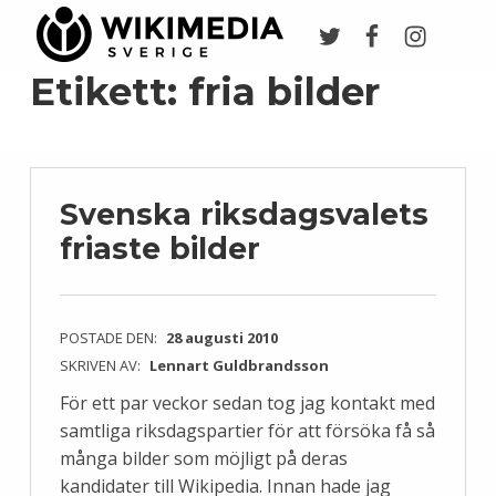
Twitter
Facebook
Instagr
Wikimedia Sverige
VI ARBETAR FÖR FRI KUNSKAP
Etikett:
fria bilder
Svenska riksdagsvalets
friaste bilder
POSTADE DEN:
28 augusti 2010
SKRIVEN AV:
Lennart Guldbrandsson
För ett par veckor sedan tog jag kontakt med
samtliga riksdagspartier för att försöka få så
många bilder som möjligt på deras
kandidater till Wikipedia. Innan hade jag