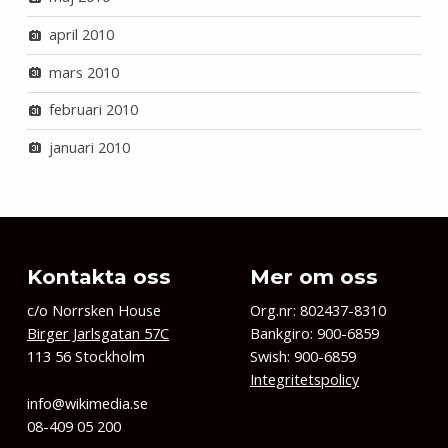
april 2010
mars 2010
februari 2010
januari 2010
Kontakta oss
Mer om oss
c/o Norrsken House
Org.nr: 802437-8310
Birger Jarlsgatan 57C
Bankgiro: 900-6859
113 56 Stockholm
Swish: 900-6859
Integritetspolicy
info@wikimedia.se
08-409 05 200