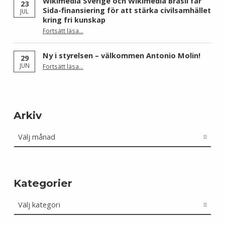
Wikimedia Sverige och Wikimedia Brasil får
23
Sida-finansiering för att stärka civilsamhället
JUL
kring fri kunskap
Fortsätt läsa
…
“Wikimedia Sverige och Wikimedia Brasil får Sida-finansiering för att stärka civilsamhället kring fri kunskap”
Ny i styrelsen – välkommen Antonio Molin!
29
“Ny i styrelsen – välkommen Antonio Molin!”
JUN
Fortsätt läsa
…
Arkiv
Arkiv
Kategorier
Kategorier