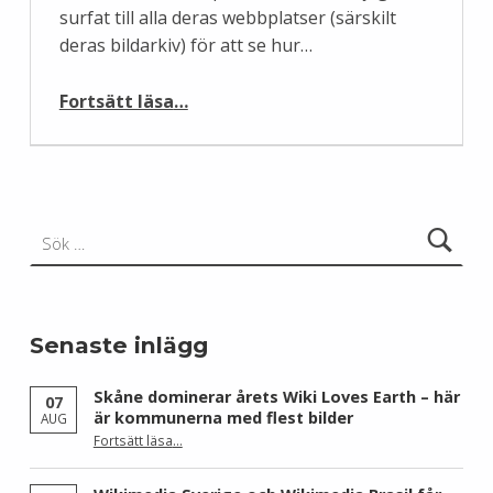
surfat till alla deras webbplatser (särskilt
deras bildarkiv) för att se hur…
“Svenska riksdagsvalets friaste bilder”
Fortsätt läsa
…
Sök efter:
Senaste inlägg
Skåne dominerar årets Wiki Loves Earth – här
07
är kommunerna med flest bilder
AUG
Fortsätt läsa
…
“Skåne dominerar årets Wiki Loves Earth – här är kommunerna med flest bilder”