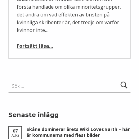
första handlade om olika minoritetsgrupper,
det andra om vad effekten av bristen på
kvinnliga skribenter är, det tredje om varför
kvinnor inte…
“Tio skäl för kvinnor att redigera Wikipedia, del 2”
Fortsätt läsa
…
Sök efter:
Senaste inlägg
Skåne dominerar årets Wiki Loves Earth – här
07
är kommunerna med flest bilder
AUG