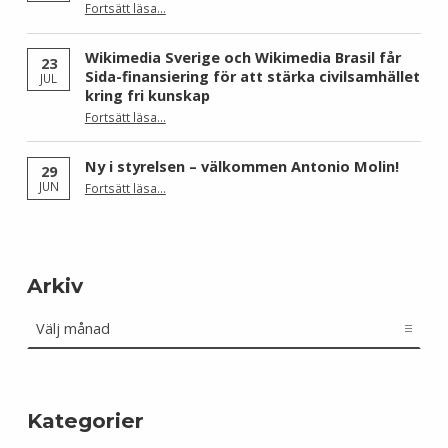
Fortsätt läsa
…
“Skåne dominerar årets Wiki Loves Earth – här är kommunerna med flest bilder”
Wikimedia Sverige och Wikimedia Brasil får
23
Sida-finansiering för att stärka civilsamhället
JUL
kring fri kunskap
Fortsätt läsa
…
“Wikimedia Sverige och Wikimedia Brasil får Sida-finansiering för att stärka civilsamhället kring fri kunskap”
Ny i styrelsen – välkommen Antonio Molin!
29
“Ny i styrelsen – välkommen Antonio Molin!”
JUN
Fortsätt läsa
…
Arkiv
Arkiv
Kategorier
Kategorier