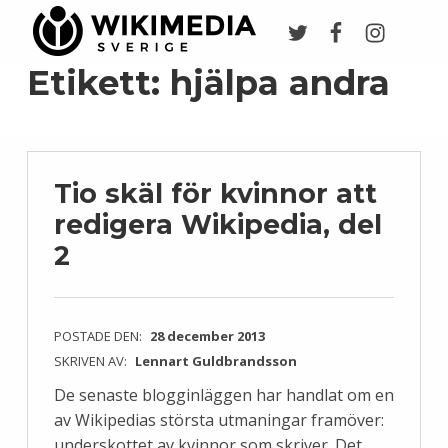
Twitter
Facebook
Instagr
Wikimedia Sverige
VI ARBETAR FÖR FRI KUNSKAP
Etikett:
hjälpa andra
Tio skäl för kvinnor att
redigera Wikipedia, del
2
POSTADE DEN:
28 december 2013
SKRIVEN AV:
Lennart Guldbrandsson
De senaste blogginläggen har handlat om en
av Wikipedias största utmaningar framöver:
underskottet av kvinnor som skriver. Det