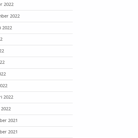
r 2022
mber 2022
i 2022
22
22
22
022
2022
ri 2022
i 2022
ber 2021
ber 2021