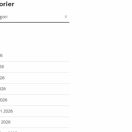
orier
r
26
26
26
026
2026
ri 2026
i 2026