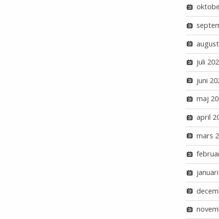
oktobe
septe
august
juli 20
juni 20
maj 20
april 2
mars 
februa
januar
decem
novem