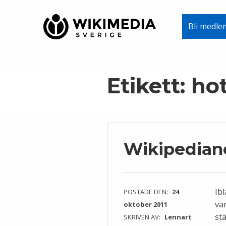
Wikimedia Sverige
Bli medle
VI ARBETAR FÖR FRI KUNSKAP
Skip to main navigation
Skip to main content
Skip to footer
Etikett:
hot
Wikipedian
Ib
POSTADE DEN:
24
va
oktober 2011
st
SKRIVEN AV:
Lennart