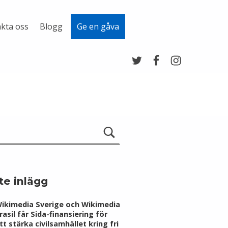
kta oss
Blogg
Ge en gåva
Twitter
Facebook
Instagram
te inlägg
ikimedia Sverige och Wikimedia
rasil får Sida-finansiering för
tt stärka civilsamhället kring fri