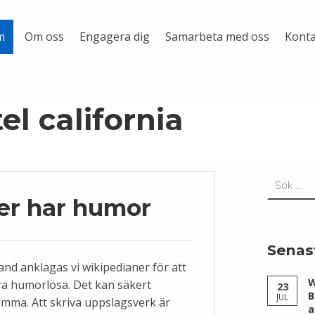
Om oss
Engagera dig
Samarbeta med oss
Konta
m
el california
Sök efter:
er har humor
Senas
land anklagas vi wikipedianer för att
W
ra humorlösa. Det kan säkert
23
B
JUL
ämma. Att skriva uppslagsverk är
a