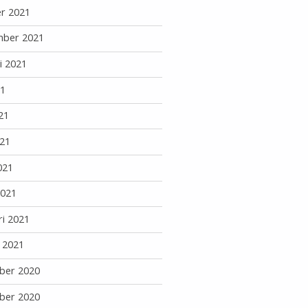
r 2021
mber 2021
i 2021
21
21
21
021
2021
ri 2021
i 2021
ber 2020
ber 2020