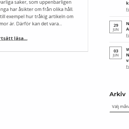
lvarliga saker, som uppenbarligen
k
nga har åsikter om från olika håll.
F
till exempel hur tråkig artikeln om
mor är. Därför kan det vara…
N
29
A
JUN
“Wikipedianer har humor”
F
rtsätt läsa
…
W
03
N
JUN
v
F
Arkiv
Arkiv