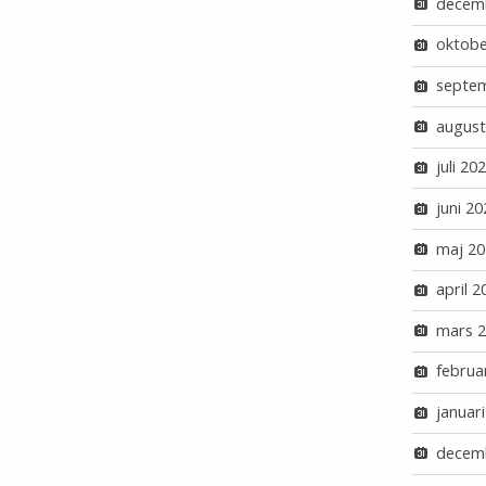
decem
oktobe
septe
august
juli 20
juni 20
maj 20
april 2
mars 
februa
januar
decem