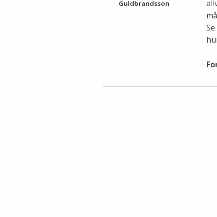
al
Guldbrandsson
må
Se 
hu
Fo