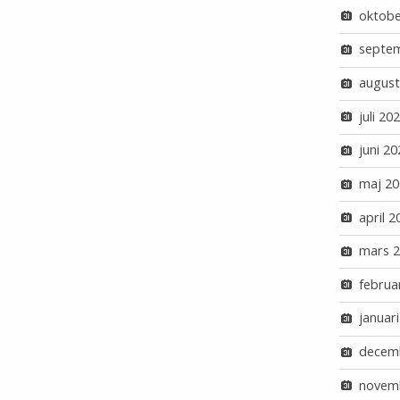
oktobe
septe
august
juli 20
juni 20
maj 20
april 2
mars 
februa
januar
decem
novem