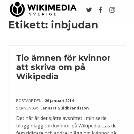
Twitter
Facebook
Instagr
Wikimedia Sverige
VI ARBETAR FÖR FRI KUNSKAP
Etikett:
inbjudan
Tio ämnen för kvinnor
att skriva om på
Wikipedia
POSTADE DEN:
26 januari 2014
SKRIVEN AV:
Lennart Guldbrandsson
Det här är det sjätte avsnittet i min serie
blogginlägg om kvinnor på Wikipedia. Läs de
fem tidigare och andra inlägg om kvinnor på