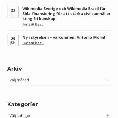
Wikimedia Sverige och Wikimedia Brasil får
23
Sida-finansiering för att stärka civilsamhället
JUL
kring fri kunskap
Fortsätt läsa
…
“Wikimedia Sverige och Wikimedia Brasil får Sida-finansiering för att stärka civilsamhället kring fri kunskap”
Ny i styrelsen – välkommen Antonio Molin!
29
“Ny i styrelsen – välkommen Antonio Molin!”
JUN
Fortsätt läsa
…
Arkiv
Arkiv
Kategorier
Kategorier