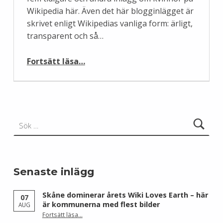
Wikipedia här. Även det här blogginlägget är
skrivet enligt Wikipedias vanliga form: ärligt,
transparent och så…
“Tio ämnen för kvinnor att skriva om på Wikipedia”
Fortsätt läsa
…
Sök efter:
Senaste inlägg
Skåne dominerar årets Wiki Loves Earth – här
07
är kommunerna med flest bilder
AUG
Fortsätt läsa
…
“Skåne dominerar årets Wiki Loves Earth – här är kommunerna med flest bilder”