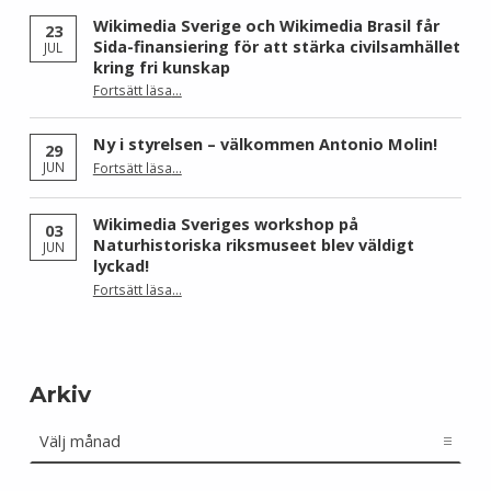
Wikimedia Sverige och Wikimedia Brasil får
23
Sida-finansiering för att stärka civilsamhället
JUL
kring fri kunskap
Fortsätt läsa
…
“Wikimedia Sverige och Wikimedia Brasil får Sida-finansiering för att stärka civilsamhället kring fri kunskap”
Ny i styrelsen – välkommen Antonio Molin!
29
“Ny i styrelsen – välkommen Antonio Molin!”
JUN
Fortsätt läsa
…
Wikimedia Sveriges workshop på
03
Naturhistoriska riksmuseet blev väldigt
JUN
lyckad!
“Wikimedia Sveriges workshop på Naturhistoriska riksmuseet blev väldigt lyckad!”
Fortsätt läsa
…
Arkiv
Arkiv