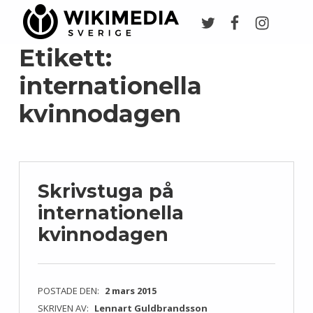
Twitter
Facebook
Instagr
Wikimedia Sverige
VI ARBETAR FÖR FRI KUNSKAP
Etikett:
internationella
kvinnodagen
Skrivstuga på
internationella
kvinnodagen
POSTADE DEN:
2 mars 2015
SKRIVEN AV:
Lennart Guldbrandsson