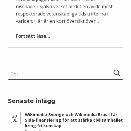
nischade. I själva verket är det en av de mest
respekterade vetenskapliga tidskrifterna i
världen. Här är en kort översikt över…
“Nature uppmanar forskare att bidra till Wikipedia”
Fortsätt läsa
…
Sök efter:
Senaste inlägg
Wikimedia Sverige och Wikimedia Brasil får
23
Sida-finansiering för att stärka civilsamhället
JUL
kring fri kunskap