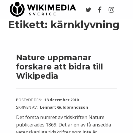
Twitter
Facebook
Instagr
Wikimedia Sverige
VI ARBETAR FÖR FRI KUNSKAP
Etikett:
kärnklyvning
Nature uppmanar
forskare att bidra till
Wikipedia
POSTADE DEN:
13 december 2010
SKRIVEN AV:
Lennart Guldbrandsson
Det första numret av tidskriften Nature
publicerades 1869. Det är en av få ansedda
vetenskapliga tidskrifter som inte är