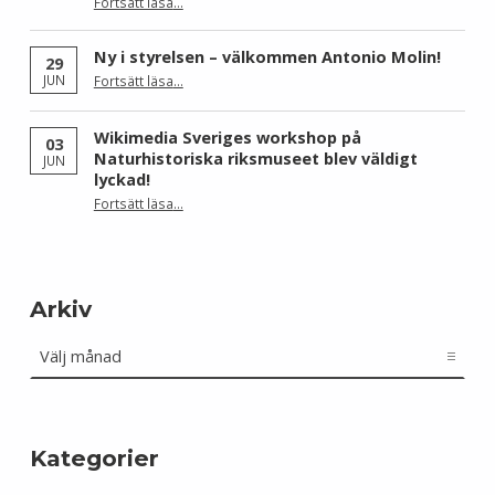
Fortsätt läsa
…
“Wikimedia Sverige och Wikimedia Brasil får Sida-finansiering för att stärka civilsamhället kring fri kunskap”
Ny i styrelsen – välkommen Antonio Molin!
29
“Ny i styrelsen – välkommen Antonio Molin!”
JUN
Fortsätt läsa
…
Wikimedia Sveriges workshop på
03
Naturhistoriska riksmuseet blev väldigt
JUN
lyckad!
“Wikimedia Sveriges workshop på Naturhistoriska riksmuseet blev väldigt lyckad!”
Fortsätt läsa
…
Arkiv
Arkiv
Kategorier
Kategorier