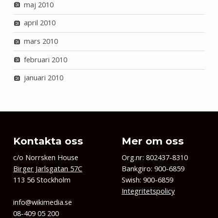
maj 2010
april 2010
mars 2010
februari 2010
januari 2010
Kontakta oss
Mer om oss
c/o Norrsken House
Org.nr: 802437-8310
Birger Jarlsgatan 57C
Bankgiro: 900-6859
113 56 Stockholm
Swish: 900-6859
Integritetspolicy
info@wikimedia.se
08-409 05 200