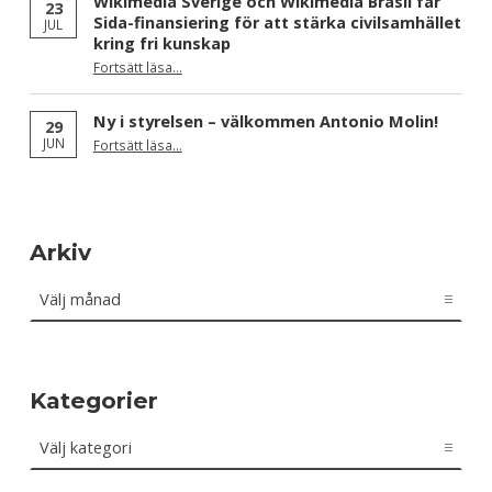
Wikimedia Sverige och Wikimedia Brasil får
23
Sida-finansiering för att stärka civilsamhället
JUL
kring fri kunskap
Fortsätt läsa
…
“Wikimedia Sverige och Wikimedia Brasil får Sida-finansiering för att stärka civilsamhället kring fri kunskap”
Ny i styrelsen – välkommen Antonio Molin!
29
“Ny i styrelsen – välkommen Antonio Molin!”
JUN
Fortsätt läsa
…
Arkiv
Arkiv
Kategorier
Kategorier