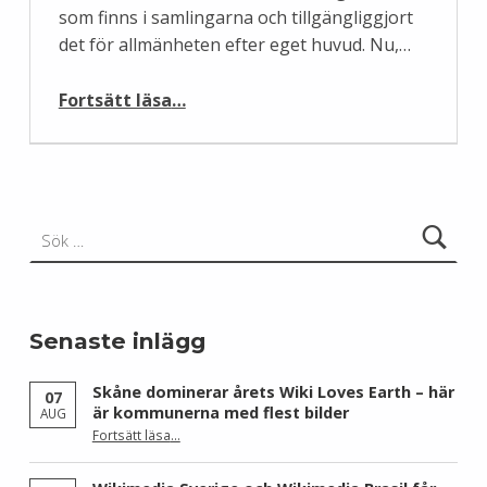
som finns i samlingarna och tillgängliggjort
det för allmänheten efter eget huvud. Nu,…
“Är museerna och arkiven på väg att dö?”
Fortsätt läsa
…
Sök efter:
Senaste inlägg
Skåne dominerar årets Wiki Loves Earth – här
07
är kommunerna med flest bilder
AUG
Fortsätt läsa
…
“Skåne dominerar årets Wiki Loves Earth – här är kommunerna med flest bilder”