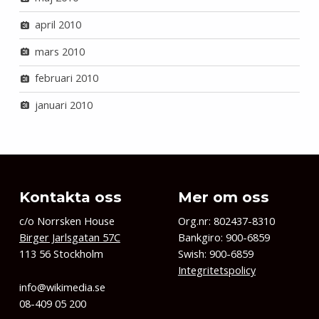
april 2010
mars 2010
februari 2010
januari 2010
Kontakta oss
Mer om oss
c/o Norrsken House
Org.nr: 802437-8310
Birger Jarlsgatan 57C
Bankgiro: 900-6859
113 56 Stockholm
Swish: 900-6859
Integritetspolicy
info@wikimedia.se
08-409 05 200