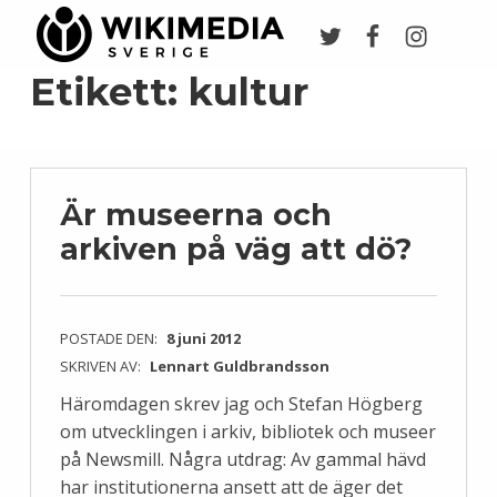
Twitter
Facebook
Instagr
Wikimedia Sverige
VI ARBETAR FÖR FRI KUNSKAP
Etikett:
kultur
Är museerna och
arkiven på väg att dö?
POSTADE DEN:
8 juni 2012
SKRIVEN AV:
Lennart Guldbrandsson
Häromdagen skrev jag och Stefan Högberg
om utvecklingen i arkiv, bibliotek och museer
på Newsmill. Några utdrag: Av gammal hävd
har institutionerna ansett att de äger det