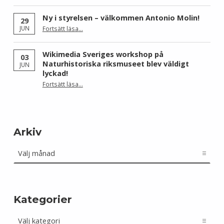
Ny i styrelsen – välkommen Antonio Molin!
29
“Ny i styrelsen – välkommen Antonio Molin!”
JUN
Fortsätt läsa
…
Wikimedia Sveriges workshop på
03
Naturhistoriska riksmuseet blev väldigt
JUN
lyckad!
“Wikimedia Sveriges workshop på Naturhistoriska riksmuseet blev väldigt lyckad!”
Fortsätt läsa
…
Arkiv
Arkiv
Kategorier
Kategorier