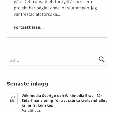
gått. Det har varit ett fartfyllt år och flera
projekt har pågått ända in i sluttampen. Jag
var frestad att försöka…
“Julhälsning och vad vi har gjort 2014”
Fortsätt läsa
…
Sök efter:
Senaste inlägg
Wikimedia Sverige och Wikimedia Brasil får
23
Sida-finansiering för att stärka civilsamhället
JUL
kring fri kunskap
Fortsätt läsa
…
“Wikimedia Sverige och Wikimedia Brasil får Sida-finansiering för att stärka civilsamhället kring fri kunskap”