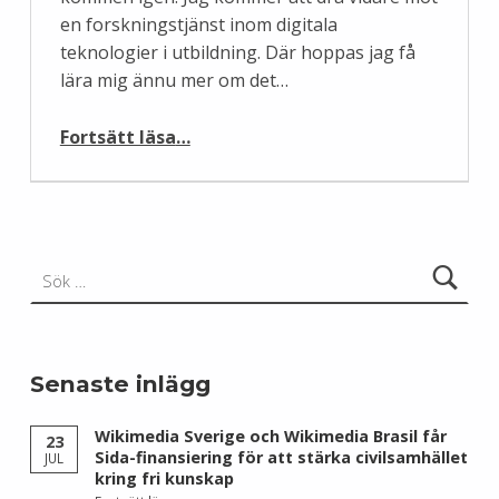
en forskningstjänst inom digitala
teknologier i utbildning. Där hoppas jag få
lära mig ännu mer om det…
“Jobba med Wikipedia och lärande? Nu finns en tjänst för dig”
Fortsätt läsa
…
Sök efter:
Senaste inlägg
Wikimedia Sverige och Wikimedia Brasil får
23
Sida-finansiering för att stärka civilsamhället
JUL
kring fri kunskap