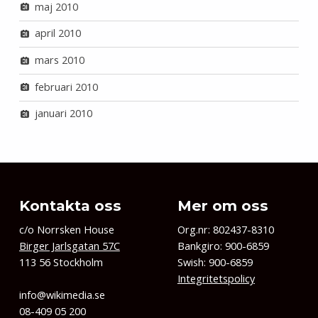
maj 2010
april 2010
mars 2010
februari 2010
januari 2010
Kontakta oss
Mer om oss
c/o Norrsken House
Org.nr: 802437-8310
Birger Jarlsgatan 57C
Bankgiro: 900-6859
113 56 Stockholm
Swish: 900-6859
Integritetspolicy
info@wikimedia.se
08-409 05 200