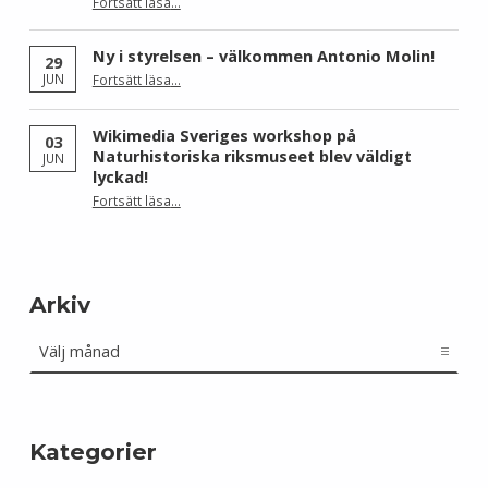
Fortsätt läsa
…
“Wikimedia Sverige och Wikimedia Brasil får Sida-finansiering för att stärka civilsamhället kring fri kunskap”
Ny i styrelsen – välkommen Antonio Molin!
29
“Ny i styrelsen – välkommen Antonio Molin!”
JUN
Fortsätt läsa
…
Wikimedia Sveriges workshop på
03
Naturhistoriska riksmuseet blev väldigt
JUN
lyckad!
“Wikimedia Sveriges workshop på Naturhistoriska riksmuseet blev väldigt lyckad!”
Fortsätt läsa
…
Arkiv
Arkiv
Kategorier
Kategorier