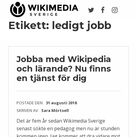
Twitter
Facebook
Instagr
Wikimedia Sverige
VI ARBETAR FÖR FRI KUNSKAP
Etikett:
ledigt jobb
Jobba med Wikipedia
och lärande? Nu finns
en tjänst för dig
POSTADE DEN:
31 augusti 2018
SKRIVEN AV:
Sara Mörtsell
Det är fem år sedan Wikimedia Sverige
senast sökte en pedagog men nu är stunden
kommen igen. Jag kommer att dra vidare mot