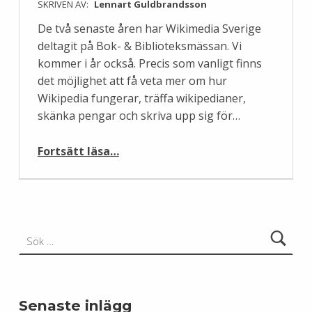
SKRIVEN AV:
Lennart Guldbrandsson
De två senaste åren har Wikimedia Sverige
deltagit på Bok- & Biblioteksmässan. Vi
kommer i år också. Precis som vanligt finns
det möjlighet att få veta mer om hur
Wikipedia fungerar, träffa wikipedianer,
skänka pengar och skriva upp sig för…
“Wikimedia Sverige på Bok & Biblioteksmässan”
Fortsätt läsa
…
Sök efter:
Senaste inlägg