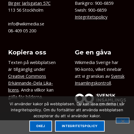
Birger Jarlsgatan 57C
Bankgiro: 900-6859
113 56 Stockholm
Swish: 900-6859
Integritetspolicy
info@wikimedia.se
08-409 05 200
Kopiera oss
Ge en gåva
Texten på webbplatsen
Wikimedia Sverige har
är tillgänglig under
90-konto, vilket innebär
Creative Commons
att vi granskas av
Svensk
Erkännande-Dela Lika-
Insamlingskontroll
.
licens
. Andra villkor kan
gälla för bilderna.
Vi använder kakor på webbplatsen. Du kan läsa om detta i vår
integritetspolicy. Om du fortsätter att använda webbplatsen
accepterar du att vi använder kakor.
OKEJ
INTEGRITETSPOLICY
MENU