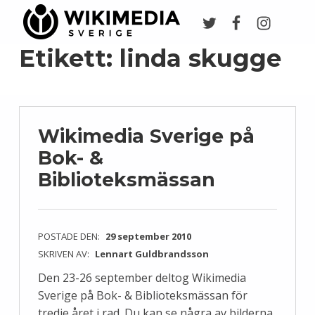
Twitter
Facebook
Instagr
Wikimedia Sverige
VI ARBETAR FÖR FRI KUNSKAP
Etikett:
linda skugge
Wikimedia Sverige på
Bok- &
Biblioteksmässan
POSTADE DEN:
29 september 2010
SKRIVEN AV:
Lennart Guldbrandsson
Den 23-26 september deltog Wikimedia
Sverige på Bok- & Biblioteksmässan för
tredje året i rad. Du kan se några av bilderna