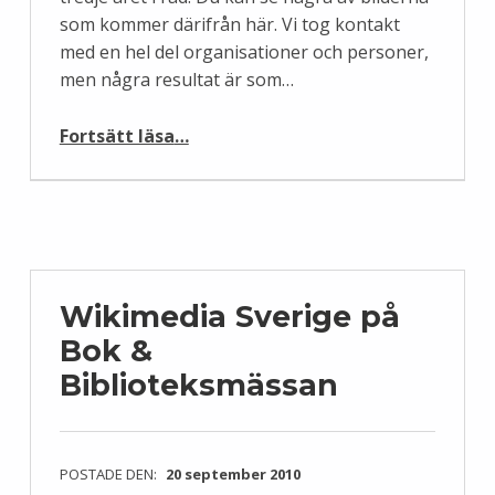
som kommer därifrån här. Vi tog kontakt
med en hel del organisationer och personer,
men några resultat är som…
“Wikimedia Sverige på Bok- & Biblioteksmässan”
Fortsätt läsa
…
Wikimedia Sverige på
Bok &
Biblioteksmässan
POSTADE DEN:
20 september 2010