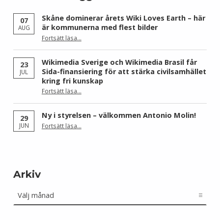
Skåne dominerar årets Wiki Loves Earth – här
07
är kommunerna med flest bilder
AUG
Fortsätt läsa
…
“Skåne dominerar årets Wiki Loves Earth – här är kommunerna med flest bilder”
Wikimedia Sverige och Wikimedia Brasil får
23
Sida-finansiering för att stärka civilsamhället
JUL
kring fri kunskap
Fortsätt läsa
…
“Wikimedia Sverige och Wikimedia Brasil får Sida-finansiering för att stärka civilsamhället kring fri kunskap”
Ny i styrelsen – välkommen Antonio Molin!
29
“Ny i styrelsen – välkommen Antonio Molin!”
JUN
Fortsätt läsa
…
Arkiv
Arkiv