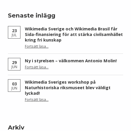
Senaste inlägg
Wikimedia Sverige och Wikimedia Brasil får
23
Sida-finansiering för att stärka civilsamhället
JUL
kring fri kunskap
Fortsätt läsa
…
“Wikimedia Sverige och Wikimedia Brasil får Sida-finansiering för att stärka civilsamhället kring fri kunskap”
Ny i styrelsen – välkommen Antonio Molin!
29
“Ny i styrelsen – välkommen Antonio Molin!”
JUN
Fortsätt läsa
…
Wikimedia Sveriges workshop på
03
Naturhistoriska riksmuseet blev väldigt
JUN
lyckad!
“Wikimedia Sveriges workshop på Naturhistoriska riksmuseet blev väldigt lyckad!”
Fortsätt läsa
…
Arkiv