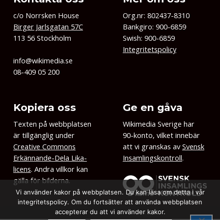
c/o Norrsken House
Org.nr: 802437-8310
Birger Jarlsgatan 57C
Bankgiro: 900-6859
113 56 Stockholm
Swish: 900-6859
Integritetspolicy
info@wikimedia.se
08-409 05 200
Kopiera oss
Ge en gåva
Texten på webbplatsen
Wikimedia Sverige har
är tillgänglig under
90-konto, vilket innebär
Creative Commons
att vi granskas av
Svensk
Erkännande-Dela Lika-
Insamlingskontroll
.
licens
. Andra villkor kan
gälla för bilderna.
Vi använder kakor på webbplatsen. Du kan läsa om detta i vår
integritetspolicy. Om du fortsätter att använda webbplatsen
accepterar du att vi använder kakor.