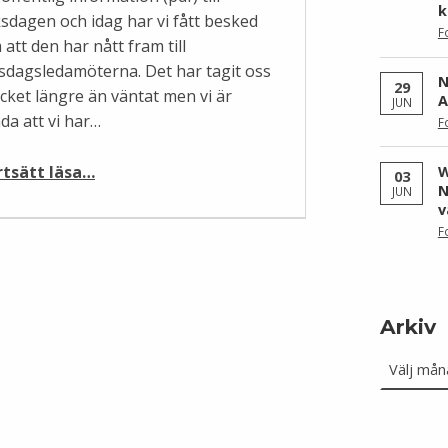
k
ksdagen och idag har vi fått besked
F
att den har nått fram till
ksdagsledamöterna. Det har tagit oss
N
29
cket längre än väntat men vi är
A
JUN
da att vi har…
F
“Fri offentlig information utskickad”
rtsätt läsa
…
W
03
N
JUN
v
F
Arkiv
Arkiv