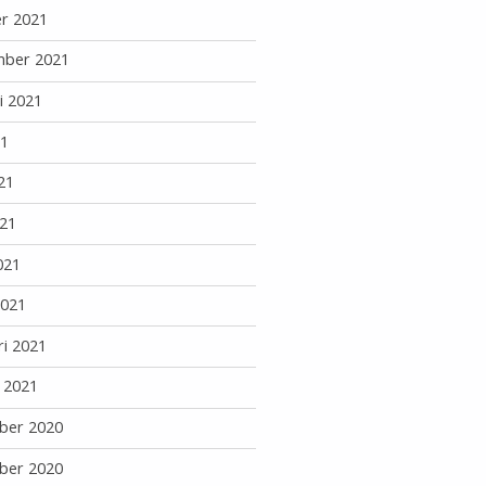
r 2021
mber 2021
i 2021
21
21
21
021
2021
ri 2021
i 2021
ber 2020
ber 2020