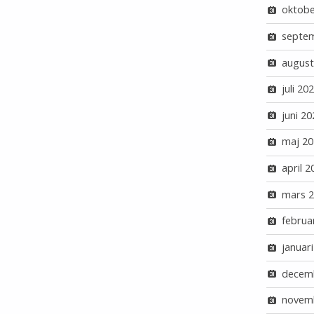
oktobe
septe
august
juli 20
juni 20
maj 20
april 2
mars 
februa
januar
decem
novem