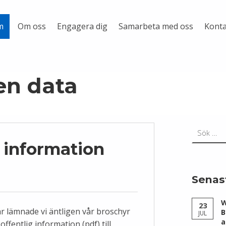
Om oss
Engagera dig
Samarbeta med oss
Konta
m
en data
Sök efter:
g information
Senas
W
23
år lämnade vi äntligen vår broschyr
B
JUL
a
 offentlig information (pdf) till