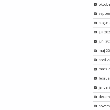
oktobe
septe
august
juli 20
juni 20
maj 20
april 2
mars 
februa
januar
decem
novem