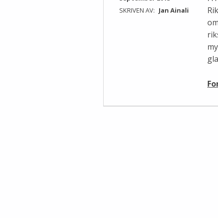
Ri
SKRIVEN AV:
Jan Ainali
om 
ri
my
gla
Fo