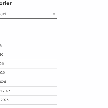
orier
r
26
26
26
026
2026
ri 2026
i 2026