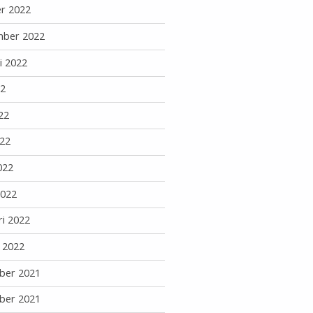
r 2022
mber 2022
i 2022
22
22
22
022
2022
ri 2022
i 2022
ber 2021
ber 2021