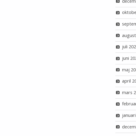
decem
oktobe
septe
august
juli 20
juni 20
maj 20
april 2
mars 
februa
januar
decem