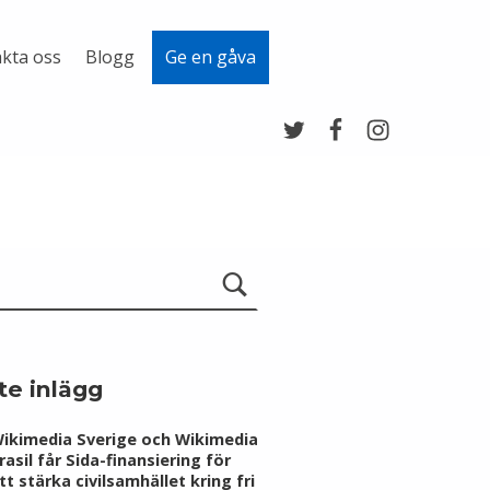
kta oss
Blogg
Ge en gåva
Twitter
Facebook
Instagram
te inlägg
ikimedia Sverige och Wikimedia
rasil får Sida-finansiering för
tt stärka civilsamhället kring fri