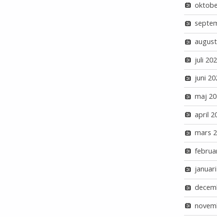
oktobe
septe
august
juli 20
juni 20
maj 20
april 2
mars 
februa
januar
decem
novem