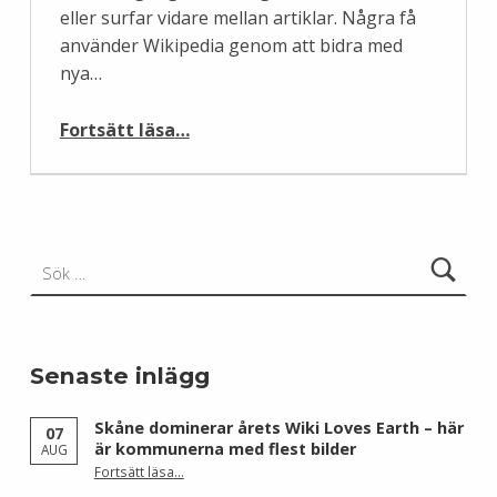
eller surfar vidare mellan artiklar. Några få
använder Wikipedia genom att bidra med
nya…
“Återanvändning och återvinning”
Fortsätt läsa
…
Sök efter:
Senaste inlägg
Skåne dominerar årets Wiki Loves Earth – här
07
är kommunerna med flest bilder
AUG
Fortsätt läsa
…
“Skåne dominerar årets Wiki Loves Earth – här är kommunerna med flest bilder”