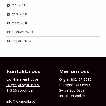
maj 2010
april 2010
mars 2010
februari 2010
januari 2010
Kontakta oss
Mer om oss
c/o Norrsken House
Org.nr: 802437-8310
Birger Jarlsgatan 57C
Bankgiro: 900-6859
113 56 Stockholm
Swish: 900-6859
Integritetspolicy
info@wikimedia.se