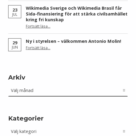
Wikimedia Sverige och Wikimedia Brasil får
23
Sida-finansiering för att stärka civilsamhället
JUL
kring fri kunskap
Fortsätt läsa
…
“Wikimedia Sverige och Wikimedia Brasil får Sida-finansiering för att stärka civilsamhället kring fri kunskap”
Ny i styrelsen – välkommen Antonio Molin!
29
“Ny i styrelsen – välkommen Antonio Molin!”
JUN
Fortsätt läsa
…
Arkiv
Arkiv
Kategorier
Kategorier