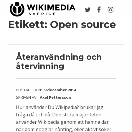
Twitter
Facebook
Instagr
Wikimedia Sverige
VI ARBETAR FÖR FRI KUNSKAP
Etikett:
Open source
Återanvändning och
återvinning
POSTADE DEN:
9 december 2014
SKRIVEN AV:
Axel Pettersson
Hur använder Du Wikipedia? brukar jag
fråga då och då. Den stora majoriteten
använder Wikipedia genom att hamna där
när dom googlar nånting, eller aktivt söker