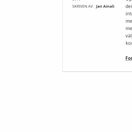
de
SKRIVEN AV:
Jan Ainali
in
me
me
vä
ko
Fo