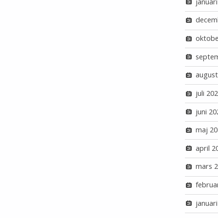
januar
decem
oktobe
septe
august
juli 20
juni 20
maj 20
april 2
mars 
februa
januar