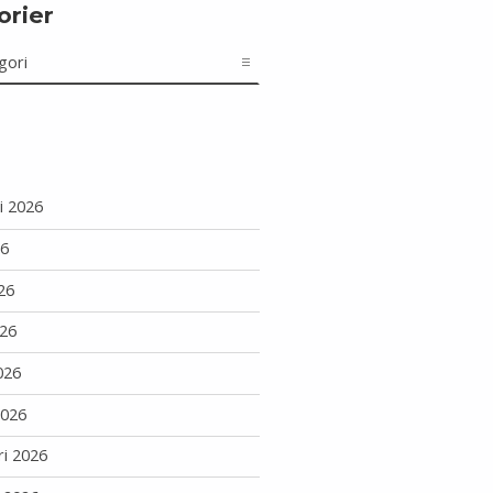
orier
r
i 2026
26
26
26
026
2026
ri 2026