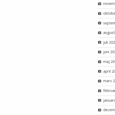
novem
oktobe
septe
august
juli 20
juni 20
maj 20
april 2
mars 
februa
januar
decem