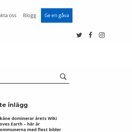
kta oss
Blogg
Ge en gåva
Twitter
Facebook
Instagram
te inlägg
kåne dominerar årets Wiki
oves Earth – här är
ommunerna med flest bilder