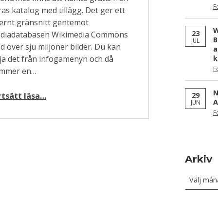
F
ras katalog med tillägg. Det ger ett
ternt gränsnitt gentemot
W
23
diadatabasen Wikimedia Commons
B
JUL
d över sju miljoner bilder. Du kan
a
lja det från infogamenyn och då
k
F
mmer en…
“Infoga sju miljoner bilder i OpenOffice”
N
rtsätt läsa
…
29
A
JUN
F
Arkiv
Arkiv