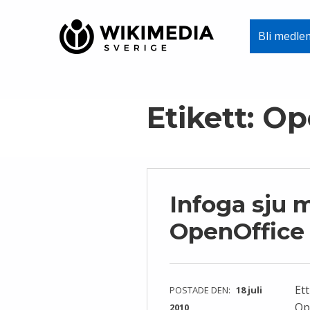
Wikimedia Sverige
Bli medle
VI ARBETAR FÖR FRI KUNSKAP
Skip to main navigation
Skip to main content
Skip to footer
Etikett:
Op
Infoga sju m
OpenOffice
Ett
POSTADE DEN:
18 juli
Op
2010