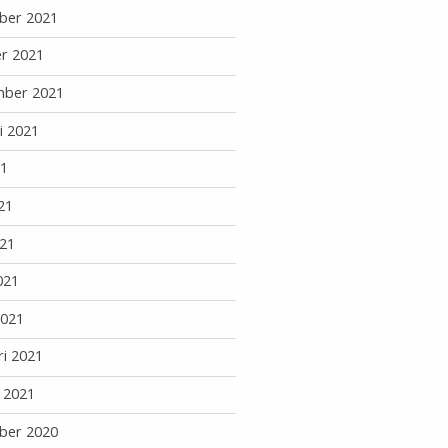
ber 2021
r 2021
mber 2021
i 2021
21
21
21
021
2021
ri 2021
i 2021
ber 2020