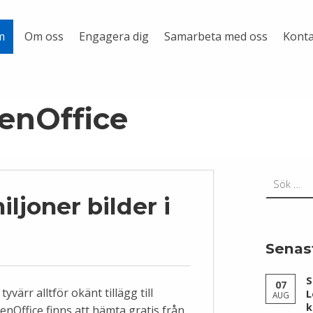
Om oss
Engagera dig
Samarbeta med oss
Konta
m
enOffice
Sök efter:
iljoner bilder i
Senas
S
07
 tyvärr alltför okänt tillägg till
L
AUG
k
enOffice finns att hämta gratis från