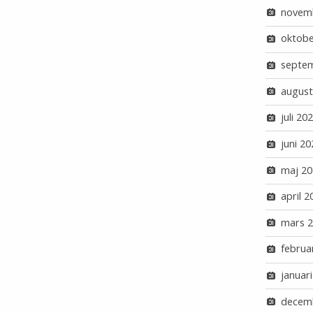
novem
oktobe
septe
august
juli 20
juni 20
maj 20
april 2
mars 
februa
januar
decem