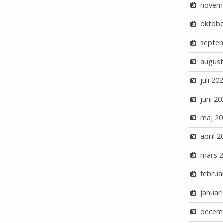
novem
oktobe
septe
august
juli 20
juni 20
maj 20
april 2
mars 
februa
januar
decem