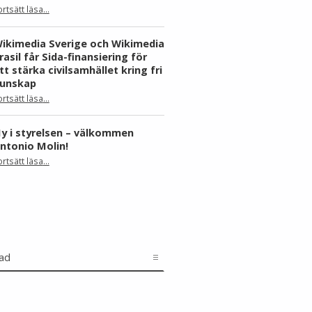
ortsätt läsa
…
“Skåne dominerar årets Wiki Loves Earth – här är kommunerna med flest bilder”
ikimedia Sverige och Wikimedia
rasil får Sida-finansiering för
tt stärka civilsamhället kring fri
unskap
ortsätt läsa
…
“Wikimedia Sverige och Wikimedia Brasil får Sida-finansiering för att stärka civilsamhället kring fri kunskap”
y i styrelsen – välkommen
ntonio Molin!
“Ny i styrelsen – välkommen Antonio Molin!”
ortsätt läsa
…