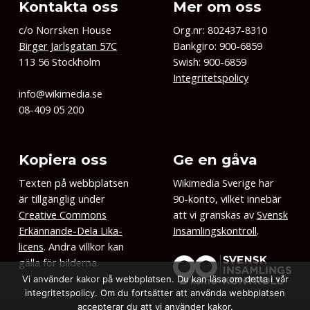
Kontakta oss
Mer om oss
c/o Norrsken House
Org.nr: 802437-8310
Birger Jarlsgatan 57C
Bankgiro: 900-6859
113 56 Stockholm
Swish: 900-6859
Integritetspolicy
info@wikimedia.se
08-409 05 200
Kopiera oss
Ge en gåva
Texten på webbplatsen
Wikimedia Sverige har
är tillgänglig under
90-konto, vilket innebär
Creative Commons
att vi granskas av
Svensk
Erkännande-Dela Lika-
Insamlingskontroll
.
licens
. Andra villkor kan
gälla för bilderna.
Vi använder kakor på webbplatsen. Du kan läsa om detta i vår
integritetspolicy. Om du fortsätter att använda webbplatsen
accepterar du att vi använder kakor.