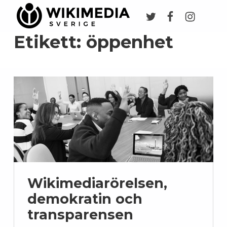
Twitter
Facebook
Instagr
Wikimedia Sverige
VI ARBETAR FÖR FRI KUNSKAP
Etikett:
öppenhet
Wikimediarörelsen,
demokratin och
transparensen