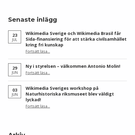
Senaste inlägg
Wikimedia Sverige och Wikimedia Brasil får
23
Sida-finansiering för att stärka civilsamhället
JUL
kring fri kunskap
Fortsätt läsa
…
“Wikimedia Sverige och Wikimedia Brasil får Sida-finansiering för att stärka civilsamhället kring fri kunskap”
Ny i styrelsen – välkommen Antonio Molin!
29
“Ny i styrelsen – välkommen Antonio Molin!”
JUN
Fortsätt läsa
…
Wikimedia Sveriges workshop på
03
Naturhistoriska riksmuseet blev väldigt
JUN
lyckad!
“Wikimedia Sveriges workshop på Naturhistoriska riksmuseet blev väldigt lyckad!”
Fortsätt läsa
…
Arkiv