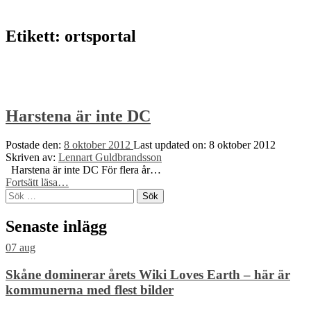
to
top
↑
Etikett:
ortsportal
Harstena är inte DC
Postade den:
8 oktober 2012
Last updated on:
8 oktober 2012
Skriven av:
Lennart Guldbrandsson
Harstena är inte DC För flera år…
“Harstena
Fortsätt läsa
…
Sök
är
efter:
inte
DC”
Senaste inlägg
07
aug
Skåne dominerar årets Wiki Loves Earth – här är
kommunerna med flest bilder