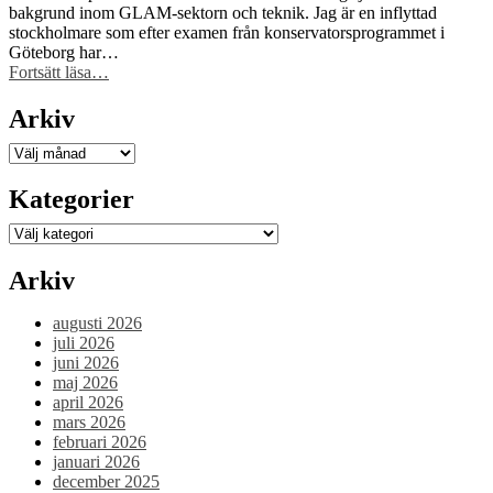
finansiering
bakgrund inom GLAM-sektorn och teknik. Jag är en inflyttad
för
stockholmare som efter examen från konservatorsprogrammet i
att
Göteborg har…
stärka
“Ny
Fortsätt läsa
…
civilsamhället
i
kring
styrelsen
Arkiv
fri
–
kunskap”
välkommen
Arkiv
Antonio
Molin!”
Kategorier
Kategorier
Arkiv
augusti 2026
juli 2026
juni 2026
maj 2026
april 2026
mars 2026
februari 2026
januari 2026
december 2025