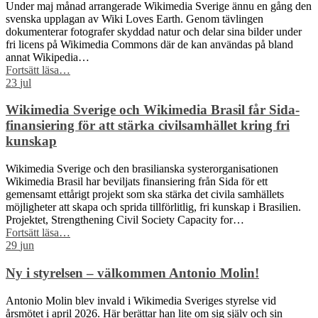
Under maj månad arrangerade Wikimedia Sverige ännu en gång den
svenska upplagan av Wiki Loves Earth. Genom tävlingen
dokumenterar fotografer skyddad natur och delar sina bilder under
fri licens på Wikimedia Commons där de kan användas på bland
annat Wikipedia…
“Skåne
Fortsätt läsa
…
dominerar
23
jul
årets
Wiki
Wikimedia Sverige och Wikimedia Brasil får Sida-
Loves
finansiering för att stärka civilsamhället kring fri
Earth
kunskap
–
här
Wikimedia Sverige och den brasilianska systerorganisationen
är
Wikimedia Brasil har beviljats finansiering från Sida för ett
kommunerna
gemensamt ettårigt projekt som ska stärka det civila samhällets
med
möjligheter att skapa och sprida tillförlitlig, fri kunskap i Brasilien.
flest
Projektet, Strengthening Civil Society Capacity for…
bilder”
“Wikimedia
Fortsätt läsa
…
Sverige
29
jun
och
Wikimedia
Ny i styrelsen – välkommen Antonio Molin!
Brasil
får
Antonio Molin blev invald i Wikimedia Sveriges styrelse vid
Sida-
årsmötet i april 2026. Här berättar han lite om sig själv och sin