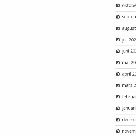
oktobe
septe
august
juli 20
juni 20
maj 20
april 2
mars 
februa
januar
decem
novem