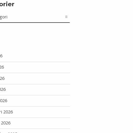
orier
r
26
26
26
026
2026
ri 2026
i 2026