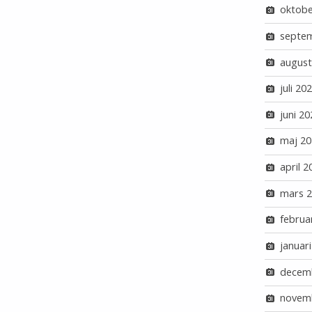
oktobe
septe
august
juli 20
juni 20
maj 20
april 2
mars 
februa
januar
decem
novem