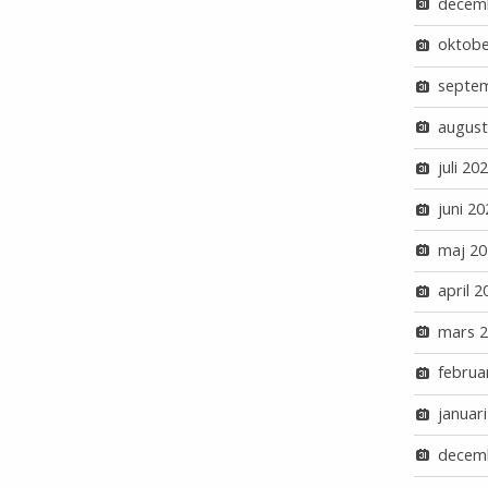
decem
oktobe
septe
august
juli 20
juni 20
maj 20
april 2
mars 
februa
januar
decem