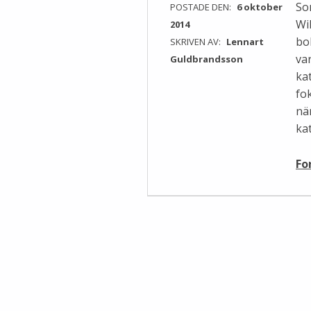
Som
POSTADE DEN:
6 oktober
Wi
2014
bo
SKRIVEN AV:
Lennart
va
Guldbrandsson
kat
fo
nä
ka
Fo