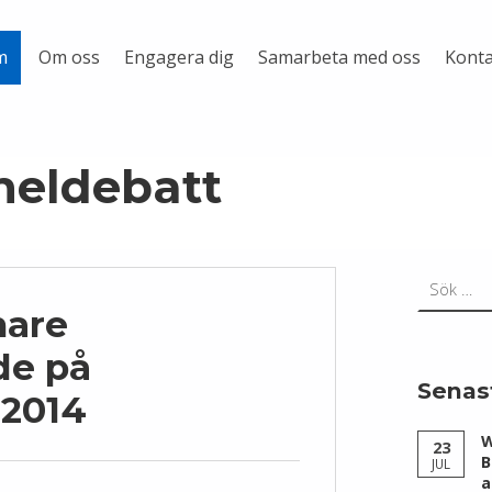
Om oss
Engagera dig
Samarbeta med oss
Konta
m
neldebatt
Sök efter:
nare
de på
Senas
2014
W
23
B
JUL
a