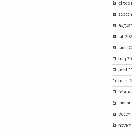
oktobe
septe
august
juli 20
juni 20
maj 20
april 2
mars 
februa
januar
decem
novem