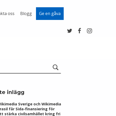
kta oss
Blogg
Ge en gåva
Twitter
Facebook
Instagram
te inlägg
ikimedia Sverige och Wikimedia
rasil får Sida-finansiering för
tt stärka civilsamhället kring fri