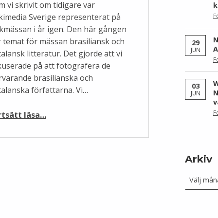
 vi skrivit om tidigare var
k
kimedia Sverige representerat på
F
kmässan i år igen. Den här gången
N
r temat för mässan brasiliansk och
29
A
JUN
alansk litteratur. Det gjorde att vi
F
kuserade på att fotografera de
rvarande brasilianska och
W
03
talanska författarna. Vi…
N
JUN
v
“Alla brasilonare fotograferade på bokmässan 2014”
F
rtsätt läsa
…
Arkiv
Arkiv