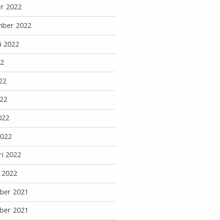
r 2022
mber 2022
i 2022
22
22
22
022
2022
ri 2022
i 2022
ber 2021
ber 2021