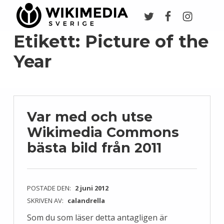
Twitter
Facebook
Instagr
Wikimedia Sverige
VI ARBETAR FÖR FRI KUNSKAP
Etikett:
Picture of the
Year
Var med och utse
Wikimedia Commons
bästa bild från 2011
POSTADE DEN:
2 juni 2012
SKRIVEN AV:
calandrella
Som du som läser detta antagligen är