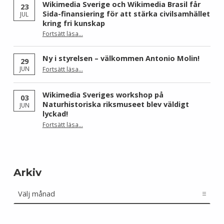
Wikimedia Sverige och Wikimedia Brasil får
23
Sida-finansiering för att stärka civilsamhället
JUL
kring fri kunskap
Fortsätt läsa
…
“Wikimedia Sverige och Wikimedia Brasil får Sida-finansiering för att stärka civilsamhället kring fri kunskap”
Ny i styrelsen – välkommen Antonio Molin!
29
“Ny i styrelsen – välkommen Antonio Molin!”
JUN
Fortsätt läsa
…
Wikimedia Sveriges workshop på
03
Naturhistoriska riksmuseet blev väldigt
JUN
lyckad!
“Wikimedia Sveriges workshop på Naturhistoriska riksmuseet blev väldigt lyckad!”
Fortsätt läsa
…
Arkiv
Arkiv