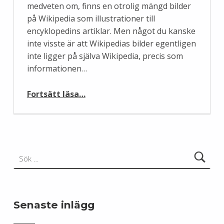
medveten om, finns en otrolig mängd bilder
på Wikipedia som illustrationer till
encyklopedins artiklar. Men något du kanske
inte visste är att Wikipedias bilder egentligen
inte ligger på själva Wikipedia, precis som
informationen…
“Var med och utse Wikimedia Commons bästa bild från 2011”
Fortsätt läsa
…
Sök efter:
Senaste inlägg