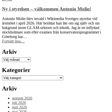
och
Wikimedia
Ny i styrelsen – välkommen Antonio Molin!
Brasil
får
Antonio Molin blev invald i Wikimedia Sveriges styrelse vid
Sida-
årsmötet i april 2026. Här berättar han lite om sig själv och sin
finansiering
bakgrund inom GLAM-sektorn och teknik. Jag är en inflyttad
för
stockholmare som efter examen från konservatorsprogrammet i
att
Göteborg har…
stärka
“Ny
Fortsätt läsa
…
civilsamhället
i
kring
styrelsen
Arkiv
fri
–
kunskap”
välkommen
Arkiv
Antonio
Molin!”
Kategorier
Kategorier
Arkiv
augusti 2026
juli 2026
juni 2026
maj 2026