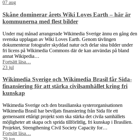
Hisingen”
07
aug
Skåne dominerar årets Wiki Loves Earth – här är
kommunerna med flest bilder
Under maj månad arrangerade Wikimedia Sverige ännu en gång den
svenska upplagan av Wiki Loves Earth. Genom tävlingen
dokumenterar fotografer skyddad natur och delar sina bilder under
fri licens på Wikimedia Commons där de kan användas på bland
annat Wikipedia…
“Skåne
Fortsätt läsa
…
dominerar
23
jul
årets
Wiki
Wikimedia Sverige och Wikimedia Brasil får Sida-
Loves
finansiering för att stärka civilsamhället kring fri
Earth
kunskap
–
här
Wikimedia Sverige och den brasilianska systerorganisationen
är
Wikimedia Brasil har beviljats finansiering från Sida för ett
kommunerna
gemensamt ettårigt projekt som ska stärka det civila samhällets
med
möjligheter att skapa och sprida tillförlitlig, fri kunskap i Brasilien.
flest
Projektet, Strengthening Civil Society Capacity for…
bilder”
“Wikimedia
Fortsätt läsa
…
Sverige
29
jun