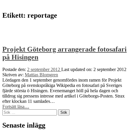
to
top
↑
Etikett:
reportage
Projekt Göteborg arrangerade fotosafari
på Hisingen
Postade den:
2 september 2012
Last updated on:
2 september 2012
Skriven av:
Mattias Blomgren
Lördagen den 1 september genomfördes inom ramen för Projekt
Göteborg på svenskspråkiga Wikipedia en fotosafari på Sveriges
fjärde största ö Hisingen. Evenemanget höll på hela dagen och
tilldrog sig pressens intresse med artikel i Göteborgs-Posten. Strax
efter klockan 11 samlades…
“Projekt
Fortsätt läsa
…
Sök
Göteborg
efter:
arrangerade
fotosafari
Senaste inlägg
på