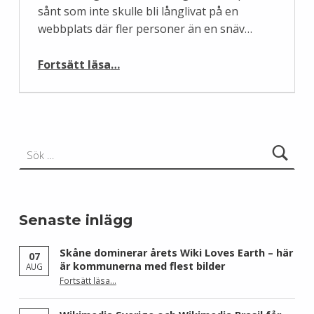
sånt som inte skulle bli långlivat på en
webbplats där fler personer än en snäv…
“Föredömligt porträtt i DT”
Fortsätt läsa
…
Sök efter:
Senaste inlägg
Skåne dominerar årets Wiki Loves Earth – här
07
är kommunerna med flest bilder
AUG
Fortsätt läsa
…
“Skåne dominerar årets Wiki Loves Earth – här är kommunerna med flest bilder”