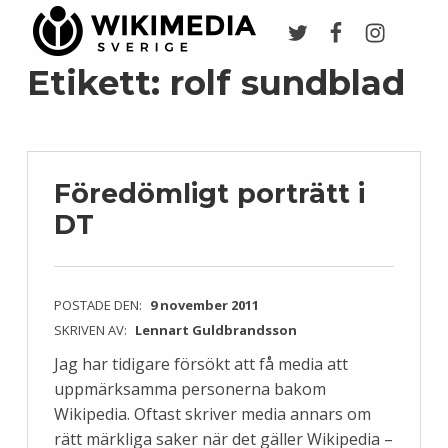
Twitter
Facebook
Instagr
Wikimedia Sverige
VI ARBETAR FÖR FRI KUNSKAP
Etikett:
rolf sundblad
Föredömligt porträtt i
DT
POSTADE DEN:
9 november 2011
SKRIVEN AV:
Lennart Guldbrandsson
Jag har tidigare försökt att få media att
uppmärksamma personerna bakom
Wikipedia. Oftast skriver media annars om
rätt märkliga saker när det gäller Wikipedia –