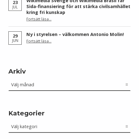
Wikimedia Sverige och Wikimedia Brasil får
23
Sida-finansiering för att stärka civilsamhället
JUL
kring fri kunskap
Fortsätt läsa
…
“Wikimedia Sverige och Wikimedia Brasil får Sida-finansiering för att stärka civilsamhället kring fri kunskap”
Ny i styrelsen – välkommen Antonio Molin!
29
“Ny i styrelsen – välkommen Antonio Molin!”
JUN
Fortsätt läsa
…
Arkiv
Arkiv
Kategorier
Kategorier