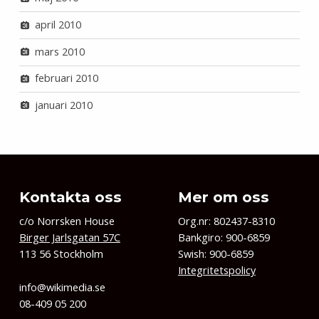
april 2010
mars 2010
februari 2010
januari 2010
Kontakta oss
Mer om oss
c/o Norrsken House
Org.nr: 802437-8310
Birger Jarlsgatan 57C
Bankgiro: 900-6859
113 56 Stockholm
Swish: 900-6859
Integritetspolicy
info@wikimedia.se
08-409 05 200